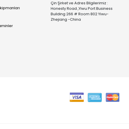
Çin Şirket ve Adres Bilgilerimiz :
Ekipmanları
Honesty Road ,Yiwu Port Business
Building 266 # Room 802 Yiwu-
Zhejiang -China
taminler