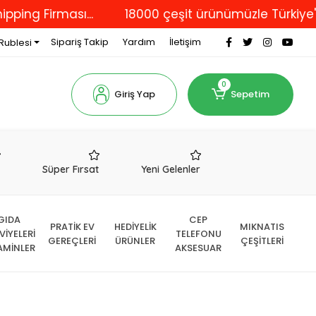
 Firması...
18000 çeşit ürünümüzle Türkiye'nin dö
Sipariş Takip
Yardım
İletişim
Rublesi
0
Giriş Yap
Sepetim
r
Süper Fırsat
Yeni Gelenler
GIDA
CEP
PRATİK EV
HEDİYELİK
MIKNATIS
VİYELERİ
TELEFONU
GEREÇLERİ
ÜRÜNLER
ÇEŞİTLERİ
AMİNLER
AKSESUAR