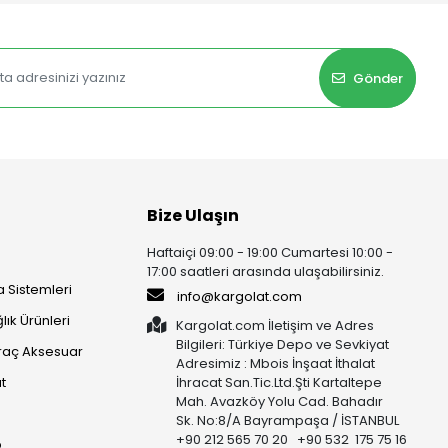
Gönder
Bize Ulaşın
Haftaiçi 09:00 - 19:00 Cumartesi 10:00 -
17:00 saatleri arasında ulaşabilirsiniz.
 Sistemleri
info@kargolat.com
lık Ürünleri
Kargolat.com İletişim ve Adres
Bilgileri: Türkiye Depo ve Sevkiyat
raç Aksesuar
Adresimiz : Mbois İnşaat İthalat
t
İhracat San.Tic.Ltd.Şti Kartaltepe
Mah. Avazköy Yolu Cad. Bahadır
Sk. No:8/A Bayrampaşa / İSTANBUL
+90 212 565 70 20 +90 532 175 75 16
p