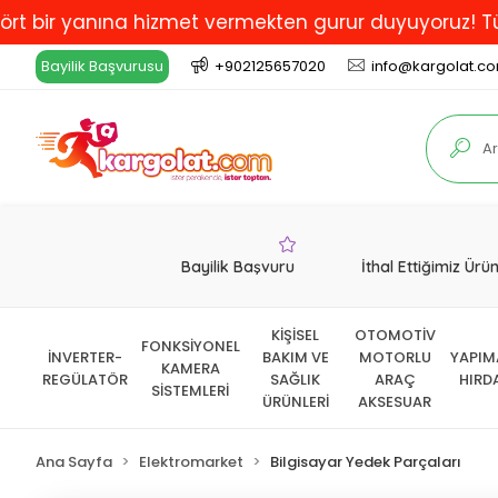
r yanına hizmet vermekten gurur duyuyoruz! Türkiye'd
Bayilik Başvurusu
+902125657020
info@kargolat.c
Bayilik Başvuru
İthal Ettiğimiz Ürü
KİŞİSEL
OTOMOTİV
FONKSİYONEL
İNVERTER-
BAKIM VE
MOTORLU
YAPIM
KAMERA
REGÜLATÖR
SAĞLIK
ARAÇ
HIRD
SİSTEMLERİ
ÜRÜNLERİ
AKSESUAR
Ana Sayfa
Elektromarket
Bilgisayar Yedek Parçaları