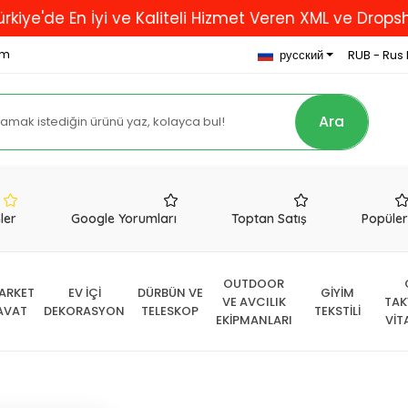
e En İyi ve Kaliteli Hizmet Veren XML ve Dropshipping
om
русский
RUB - Rus 
Ara
nler
Google Yorumları
Toptan Satış
Popüle
OUTDOOR
ARKET
EV İÇİ
DÜRBÜN VE
GİYİM
VE AVCILIK
TAK
AVAT
DEKORASYON
TELESKOP
TEKSTİLİ
EKİPMANLARI
VİT