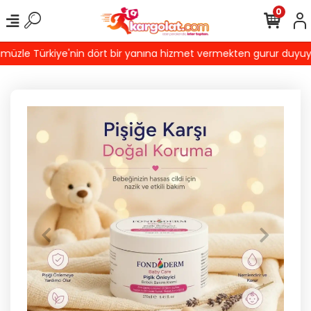
0
zle Türkiye'nin dört bir yanına hizmet vermekten gurur duyuyoruz!