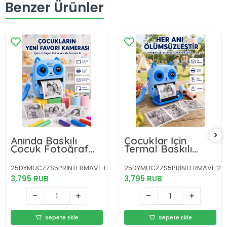
Benzer Ürünler
Anında Baskılı
Çocuklar İçin
Çocuk Fotoğraf
Termal Baskılı
Makinesi Termal
Dijital Fotoğraf
Yazıcılı Selfie
Makinesi Ön ve
25DYMUCZZS5PRİNTERMAVİ-1
25DYMUCZZS5PRİNTERMAVİ-2
Kamerası
Arka Kameralı
3,795 RUB
3,795 RUB
Sepete Ekle
Sepete Ekle