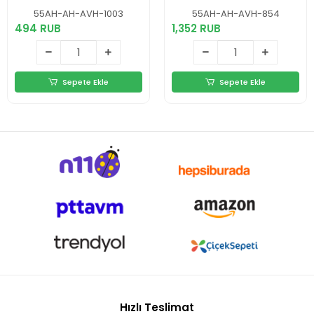
Tıraş Makinası
55AH-AH-AVH-1003
55AH-AH-AVH-854
494 RUB
1,352 RUB
Sepete Ekle
Sepete Ekle
Hızlı Teslimat