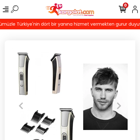
0
üzle Türkiye'nin dört bir yanına hizmet vermekten gurur duyuyoru