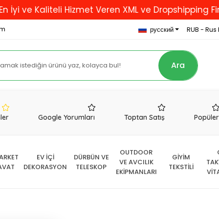
 Kaliteli Hizmet Veren XML ve Dropshipping Firması...
om
русский
RUB - Rus 
Ara
nler
Google Yorumları
Toptan Satış
Popüle
OUTDOOR
ARKET
EV İÇİ
DÜRBÜN VE
GİYİM
VE AVCILIK
TAK
AVAT
DEKORASYON
TELESKOP
TEKSTİLİ
EKİPMANLARI
VİT