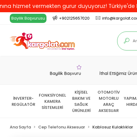
izmet vermekten gurur duyuyoruz! Türkiye'de En İyi ve
Bayilik Başvurusu
+902125657020
info@kargolat.c
Bayilik Başvuru
İthal Ettiğimiz Ürü
KİŞİSEL
OTOMOTİV
FONKSİYONEL
İNVERTER-
BAKIM VE
MOTORLU
YAPIM
KAMERA
REGÜLATÖR
SAĞLIK
ARAÇ
HIRD
SİSTEMLERİ
ÜRÜNLERİ
AKSESUAR
Ana Sayfa
Cep Telefonu Aksesuar
Kablosuz Kulaklıklar