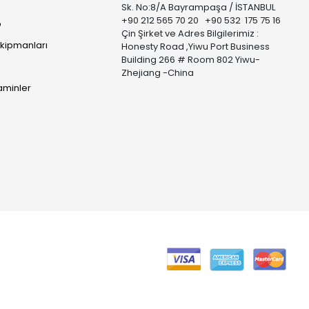
Sk. No:8/A Bayrampaşa / İSTANBUL
+90 212 565 70 20 +90 532 175 75 16
p
Çin Şirket ve Adres Bilgilerimiz :
Ekipmanları
Honesty Road ,Yiwu Port Business
Building 266 # Room 802 Yiwu-
Zhejiang -China
taminler