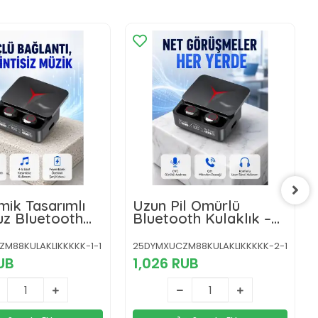
ik Tasarımlı
Uzun Pil Ömürlü
uz Bluetooth
Bluetooth Kulaklık –
k – Yüksek Ses
Spor ve Günlük
ansı Yeni Nesil
Kullanım İçin Uygun
M88KULAKLIKKKKK-1-1
25DYMXUCZM88KULAKLIKKKKK-2-1
Yeni Nesil
UB
1,026 RUB