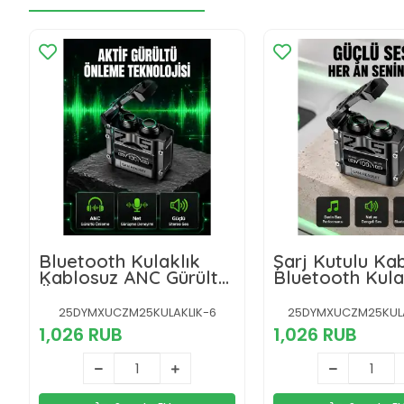
Bluetooth Kulaklık
Şarj Kutulu Ka
Kablosuz ANC Gürültü
Bluetooth Kulak
Önleyici Stereo Ses
Spor Kulaklık Y
Yeni Nesil
Nesil
25DYMXUCZM25KULAKLIK-6
25DYMXUCZM25KULA
1,026 RUB
1,026 RUB