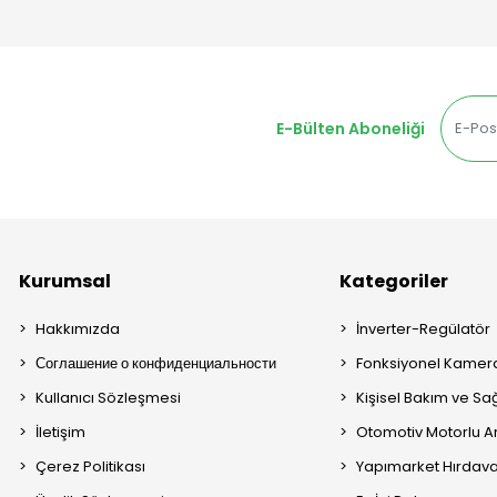
E-Bülten Aboneliği
Kurumsal
Kategoriler
Hakkımızda
İnverter-Regülatör
Соглашение о конфиденциальности
Fonksiyonel Kamera
Kullanıcı Sözleşmesi
Kişisel Bakım ve Sağ
İletişim
Otomotiv Motorlu A
Çerez Politikası
Yapımarket Hırdava