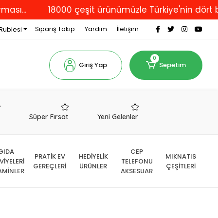
18000 çeşit ürünümüzle Türkiye'nin dört bir yan
Sipariş Takip
Yardım
İletişim
Rublesi
0
Giriş Yap
Sepetim
r
Süper Fırsat
Yeni Gelenler
GIDA
CEP
PRATİK EV
HEDİYELİK
MIKNATIS
VİYELERİ
TELEFONU
GEREÇLERİ
ÜRÜNLER
ÇEŞİTLERİ
AMİNLER
AKSESUAR