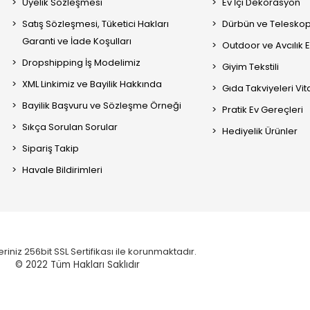
Üyelik Sözleşmesi
Ev İçi Dekorasyon
Satış Sözleşmesi, Tüketici Hakları
Dürbün ve Telesko
Garanti ve İade Koşulları
Outdoor ve Avcılık 
Dropshipping İş Modelimiz
Giyim Tekstili
XML Linkimiz ve Bayilik Hakkında
Gıda Takviyeleri Vi
Bayilik Başvuru ve Sözleşme Örneği
Pratik Ev Gereçleri
Sıkça Sorulan Sorular
Hediyelik Ürünler
Sipariş Takip
Havale Bildirimleri
eriniz 256bit SSL Sertifikası ile korunmaktadır.
© 2022
Tüm Hakları Saklıdır