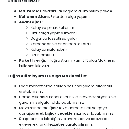
Ürün Özellikleri:
Malzeme:
Dayanıklı ve sağlam alüminyum gövde
Kullanım Alanı:
Evlerde salça yapımı
Avantajlar:
Kolay ve pratik kullanım
Hızlı salça yapma imkanı
Doğal ve lezzetli salçalar
Zamandan ve enerjiden tasarruf
Kolay temizlenebilir
Uzun ömürlü
Paket İçeriği:
1 Tuğra Alüminyum El Salça Makinesi,
kullanım kılavuzu
Tuğra Alüminyum El Salça Makinesi ile:
Evde marketlerde satılan hazır salçalara alternatif
üretebilirsiniz.
Domateslerinizi kendi ellerinizle işleyerek hijyenik ve
güvenilir salçalar elde edebilirsiniz.
Mevsiminde aldığınız taze domatesleri salçaya
dönüştürerek kışlık yiyeceklerinizi hazırlayabilirsiniz.
Salçalarınıza istediğiniz baharatları ve sebzeleri
ekleyerek farklı lezzetler yaratabilirsiniz.