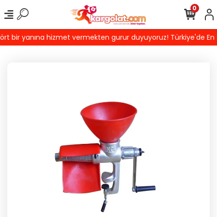
0
t bir yanına hizmet vermekten gurur duyuyoruz! Türkiye'de En İyi 