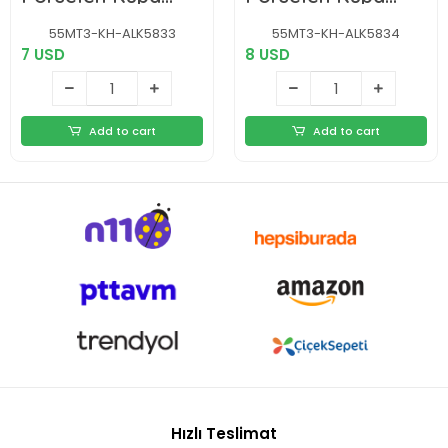
Bardak Alk5833
Bardak Alk5834
55MT3-KH-ALK5833
55MT3-KH-ALK5834
7 USD
8 USD
Add to cart
Add to cart
Hızlı Teslimat