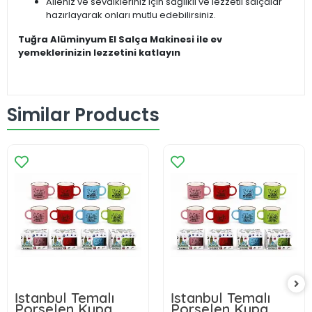
Aileniz ve sevdikleriniz için sağlıklı ve lezzetli salçalar
hazırlayarak onları mutlu edebilirsiniz.
Tuğra Alüminyum El Salça Makinesi ile ev
yemeklerinizin lezzetini katlayın
Similar Products
İstanbul Temalı
İstanbul Temalı
Porselen Kupa
Porselen Kupa