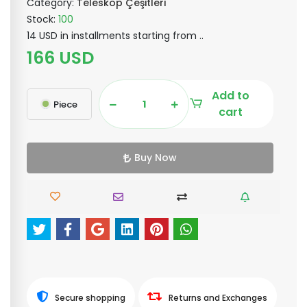
Category:
Teleskop Çeşitleri
Stock:
100
14 USD in installments starting from ..
166 USD
Add to
Piece
cart
Buy Now
Secure shopping
Returns and Exchanges