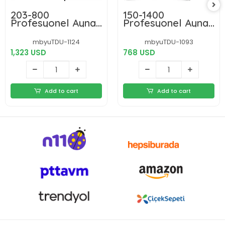
203-800
150-1400
Profesyonel Aynalı
Profesyonel Aynalı
Model Teleskop
Teleskop
mbyuTDU-1124
mbyuTDU-1093
1,323 USD
768 USD
Add to cart
Add to cart