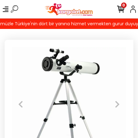
0
zle Türkiye'nin dört bir yanına hizmet vermekten gurur duyuyoruz