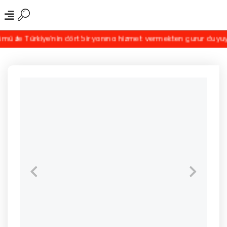
le Türkiye'nin dört bir yanına hizmet vermekten gurur duyuyoruz! 