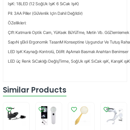
IşıK: 18LED (12 SoğUk IşıK 6 SıCak IşıK)
Pil: 3AA Piller (GüVenlik IçIn Dahil DeğIldir)
ÖZellikleri:
ÇIft Katmanlı Optik Cam, YüKsek BüYüTme, Metin Vb. GöZlemlemek
SapıN şEkli Ergonomik TasarıM Konseptine Uygundur Ve Tutuş Raha
LED IşıK Kaynağı Kontrolü, DöRt AşAmalı Basmalı Anahtarı Benimser
LED üç Renk SıCaklığı DeğIşTirme, SoğUk ışıK SıCak ışıK, KarışıK ışıK
Similar Products