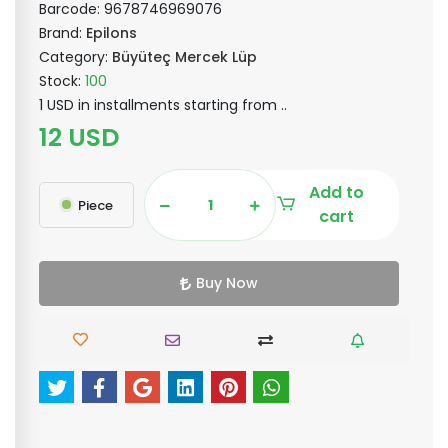
Barcode:
9678746969076
Brand:
Epilons
Category:
Büyüteç Mercek Lüp
Stock:
100
1 USD in installments starting from ..
12 USD
Add to
Piece
cart
Buy Now