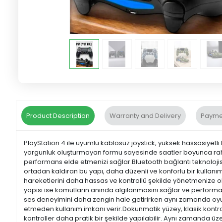
Product Description
Warranty and Delivery
Payme
PlayStation 4 ile uyumlu kablosuz joystick, yüksek hassasiyetli
yorgunluk oluşturmayan formu sayesinde saatler boyunca rahat bi
performans elde etmenizi sağlar.Bluetooth bağlantı teknolojisi
ortadan kaldıran bu yapı, daha düzenli ve konforlu bir kullanım
hareketlerini daha hassas ve kontrollü şekilde yönetmenize ol
yapısı ise komutların anında algılanmasını sağlar ve performans
ses deneyimini daha zengin hale getirirken aynı zamanda oyun a
etmeden kullanım imkanı verir.Dokunmatik yüzey, klasik kontrol 
kontroller daha pratik bir şekilde yapılabilir. Aynı zamanda üz