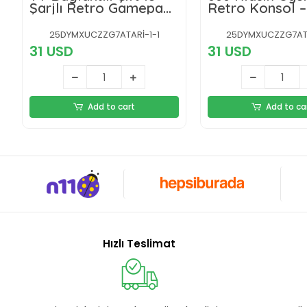
Şarjlı Retro Gamepad
Retro Konsol 
Seti
Ekran Desteği
25DYMXUCZZG7ATARİ-1-1
25DYMXUCZZG7ATA
31 USD
31 USD
Add to cart
Add to ca
Hızlı Teslimat