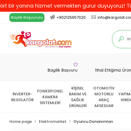
yanına hizmet vermekten gurur duyuyoruz! Türkiye'de 
Bayilik Başvurusu
+902125657020
info@kargolat.c
Bayilik Başvuru
İthal Ettiğimiz Ürü
KİŞİSEL
OTOMOTİV
FONKSİYONEL
İNVERTER-
BAKIM VE
MOTORLU
YAPIM
KAMERA
REGÜLATÖR
SAĞLIK
ARAÇ
HIRD
SİSTEMLERİ
ÜRÜNLERİ
AKSESUAR
Home page
Elektromarket
Oyuncu Donanımları