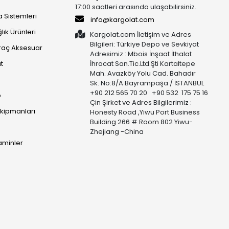
17:00 saatleri arasında ulaşabilirsiniz.
 Sistemleri
info@kargolat.com
lık Ürünleri
Kargolat.com İletişim ve Adres
Bilgileri: Türkiye Depo ve Sevkiyat
raç Aksesuar
Adresimiz : Mbois İnşaat İthalat
t
İhracat San.Tic.Ltd.Şti Kartaltepe
Mah. Avazköy Yolu Cad. Bahadır
Sk. No:8/A Bayrampaşa / İSTANBUL
+90 212 565 70 20 +90 532 175 75 16
p
Çin Şirket ve Adres Bilgilerimiz :
Ekipmanları
Honesty Road ,Yiwu Port Business
Building 266 # Room 802 Yiwu-
Zhejiang -China
taminler