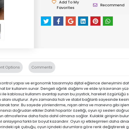
Add To My
Recommend
Favorites
nt Options
Comments
 kontrol yapısı ve ergonomik tasarımıyla dijital eğlence deneyimini daha
r kullanım sunar. Dengeli ağırlık dağılımı ve elde iyi kavranan yüzeyi
 ile kablosuz kullanım avantajı sunan bu joystick, hareket özgürlüğü 
 alanı oluşturur. Aynı zamanda hızlı ve stabil bağlantı sayesinde kesin
anak tanır. Bu sayede yönlendirme, nişan alma ve manevra gibi işlemle
ınızı doğrudan etkiler.Dahili hoparlör özelliği, oyun içi sesleri doğr
tmosferine daha fazla dahil olmanızı sağlar. Kulaklık girişinin bulun
anlayışına farklı bir boyut kazandırır. Oyun içi etkileşimleri daha di
erindeki ışık çubuğu, oyun içindeki durumlara göre renk değiştirerek g