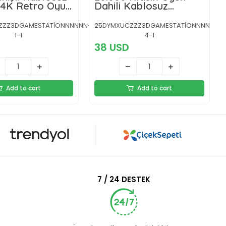
 4K Retro Oyun
Dahili Kablosuz
Kontrollü Oyun Kutusu
ZZZ3DGAMESTATİONNNNNN-
25DYMXUCZZZ3DGAMESTATİONNNNNN-
1-1
4-1
38 USD
Add to cart
Add to cart
7 / 24 DESTEK