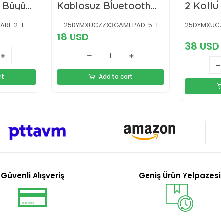
– Büyük
Kablosuz Bluetooth
2 Kollu
Oyun Konsolu
Kutusu
Rİ-2-1
25DYMXUCZZX3GAMEPAD-5-1
25DYMXUC
18 USD
38 USD
rt
Add to cart
Güvenli Alışveriş
Geniş Ürün Yelpazesi