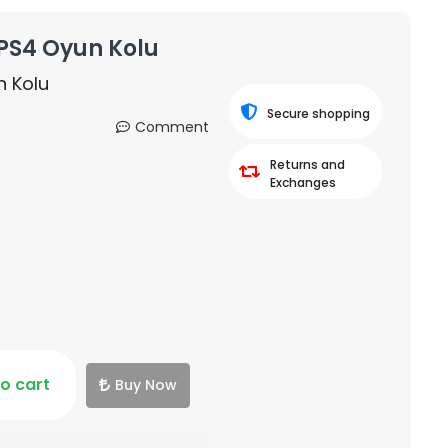
 PS4 Oyun Kolu
n Kolu
Secure shopping
Comment
Returns and
Exchanges
o cart
Buy Now