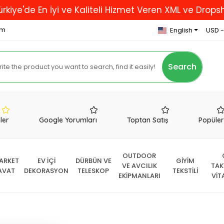
En İyi ve Kaliteli Hizmet Veren XML ve Dropshipping F
om
English
USD -
Search
nler
Google Yorumları
Toptan Satış
Popüle
OUTDOOR
ARKET
EV İÇİ
DÜRBÜN VE
GİYİM
VE AVCILIK
TAK
AVAT
DEKORASYON
TELESKOP
TEKSTİLİ
EKİPMANLARI
VİT