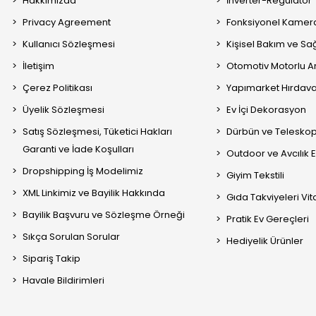
Hakkımızda
İnverter-Regülatör
Privacy Agreement
Fonksiyonel Kamera
Kullanıcı Sözleşmesi
Kişisel Bakım ve Sağ
İletişim
Otomotiv Motorlu A
Çerez Politikası
Yapımarket Hırdava
Üyelik Sözleşmesi
Ev İçi Dekorasyon
Satış Sözleşmesi, Tüketici Hakları
Dürbün ve Telesko
Garanti ve İade Koşulları
Outdoor ve Avcılık 
Dropshipping İş Modelimiz
Giyim Tekstili
XML Linkimiz ve Bayilik Hakkında
Gıda Takviyeleri Vi
Bayilik Başvuru ve Sözleşme Örneği
Pratik Ev Gereçleri
Sıkça Sorulan Sorular
Hediyelik Ürünler
Sipariş Takip
Havale Bildirimleri