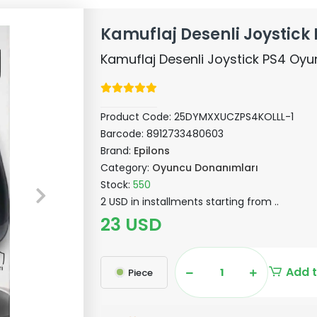
Kamuflaj Desenli Joystick
Kamuflaj Desenli Joystick PS4 Oyu
Product Code:
25DYMXXUCZPS4KOLLL-1
Barcode:
8912733480603
Brand:
Epilons
Category:
Oyuncu Donanımları
Stock:
550
2 USD in installments starting from ..
23 USD
Add t
Piece