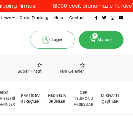
irması...
18000 çeşit ürünümüzle Türkiye'nin dör
Order Tracking
Help
Contact
 Dolar
0
Login
My cart
r
Süper Fırsat
Yeni Gelenler
GIDA
CEP
PRATİK EV
HEDİYELİK
MIKNATIS
VİYELERİ
TELEFONU
GEREÇLERİ
ÜRÜNLER
ÇEŞİTLERİ
AMİNLER
AKSESUAR