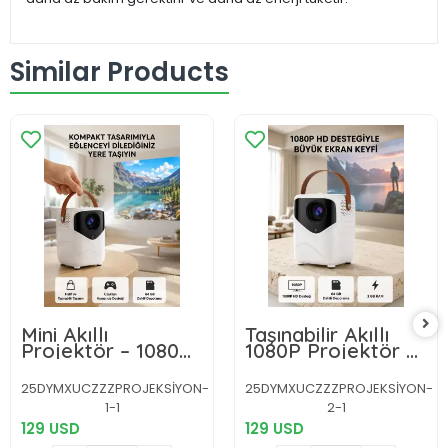
Similar Products
Mini Akıllı
Taşınabilir Akıllı
Projektör – 1080P
1080P Projektör –
Full HD, 64GB
64GB Hafıza, 2GB
Depolama, 2GB
RAM, Full HD
25DYMXUCZZZPROJEKSİYON-
25DYMXUCZZZPROJEKSİYON-
RAM, Uzaktan
Görüntü,
1-1
2-1
Kumanda Destekli
Kumandalı Yeni
Yeni Nesil
129 USD
Nesil
129 USD