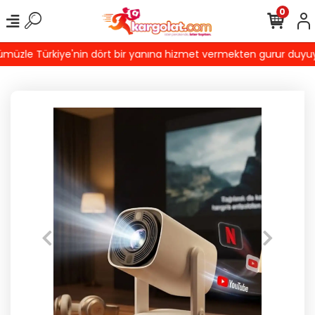
0
üzle Türkiye'nin dört bir yanına hizmet vermekten gurur duyuyoruz