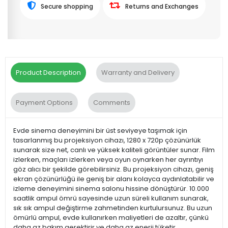
Secure shopping
Returns and Exchanges
Product Description
Warranty and Delivery
Payment Options
Comments
Evde sinema deneyimini bir üst seviyeye taşımak için
tasarlanmış bu projeksiyon cihazı, 1280 x 720p çözünürlük
sunarak size net, canlı ve yüksek kaliteli görüntüler sunar. Film
izlerken, maçları izlerken veya oyun oynarken her ayrıntıyı
göz alıcı bir şekilde görebilirsiniz. Bu projeksiyon cihazı, geniş
ekran çözünürlüğü ile geniş bir alanı kolayca aydınlatabilir ve
izleme deneyimini sinema salonu hissine dönüştürür. 10.000
saatlik ampul ömrü sayesinde uzun süreli kullanım sunarak,
sık sık ampul değiştirme zahmetinden kurtulursunuz. Bu uzun
ömürlü ampul, evde kullanırken maliyetleri de azaltır, çünkü
daha az bakım gerektirir ve daha az enerji tüketir.