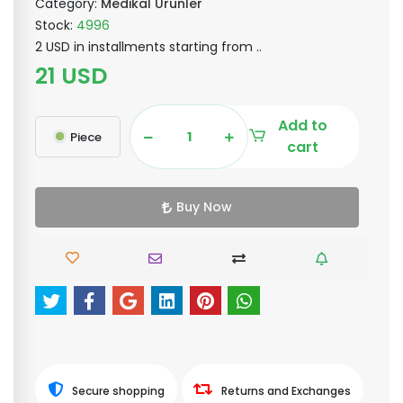
Category:
Medikal Ürünler
Stock:
4996
2 USD in installments starting from ..
21 USD
Add to
Piece
cart
Buy Now
Secure shopping
Returns and Exchanges