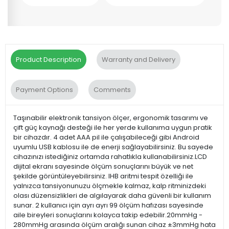
Product Description
Warranty and Delivery
Payment Options
Comments
Taşınabilir elektronik tansiyon ölçer, ergonomik tasarımı ve
çift güç kaynağı desteği ile her yerde kullanıma uygun pratik
bir cihazdır. 4 adet AAA pil ile çalışabileceği gibi Android
uyumlu USB kablosu ile de enerji sağlayabilirsiniz. Bu sayede
cihazınızı istediğiniz ortamda rahatlıkla kullanabilirsiniz.LCD
dijital ekranı sayesinde ölçüm sonuçlarını büyük ve net
şekilde görüntüleyebilirsiniz. IHB aritmi tespit özelliği ile
yalnızca tansiyonunuzu ölçmekle kalmaz, kalp ritminizdeki
olası düzensizlikleri de algılayarak daha güvenli bir kullanım
sunar. 2 kullanıcı için ayrı ayrı 99 ölçüm hafızası sayesinde
aile bireyleri sonuçlarını kolayca takip edebilir.20mmHg -
280mmHg arasında ölçüm aralığı sunan cihaz ±3mmHg hata