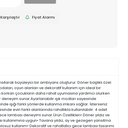
Karşılaştır
Fiyat Alarmı
ıtarak büyüleyici bir ambiyans oluşturur. Döner başlıklı özel
daları, oyun alanları ve dekoratif kullanım için ideal bir
ktan korkan çocukların daha rahat uyumasına yardımcı olurken
ir deneyim sunar.Ayarlanabilir ışık modları sayesinde
inde ışığı farklı yönlerde kullanma imkanı sağlar. İsterseniz
nde evin farklı alanlarında rahatlıkla kullanılabilir. 4 adet
 gece lambası deneyimi sunar.Ürün Özellikleri• Döner yıldız ve
ası kullanımına uygun• Tavana yıldız, ay ve gezegen yansıtma
ablosuz kullanım• Dekoratif ve rahatlatıcı gece lambası tasarımı