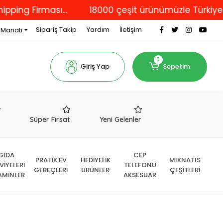
irması...
18000 çeşit ürünümüzle Türkiye'nin dör
Sipariş Takip
Yardım
İletişim
 Manatı
0
Giriş Yap
Sepetim
r
Süper Fırsat
Yeni Gelenler
GIDA
CEP
PRATİK EV
HEDİYELİK
MIKNATIS
VİYELERİ
TELEFONU
GEREÇLERİ
ÜRÜNLER
ÇEŞİTLERİ
AMİNLER
AKSESUAR