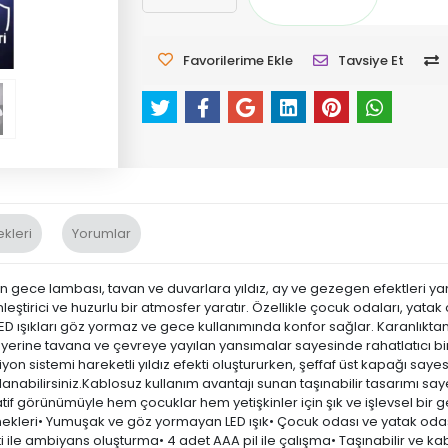
Favorilerime Ekle
Tavsiye Et
kleri
Yorumlar
gece lambası, tavan ve duvarlara yıldız, ay ve gezegen efektleri yans
ştirici ve huzurlu bir atmosfer yaratır. Özellikle çocuk odaları, yatak o
k LED ışıkları göz yormaz ve gece kullanımında konfor sağlar. Karanlı
ık yerine tavana ve çevreye yayılan yansımalar sayesinde rahatlatıcı b
yon sistemi hareketli yıldız efekti oluştururken, şeffaf üst kapağı sayes
nabilirsiniz.Kablosuz kullanım avantajı sunan taşınabilir tasarımı sayesi
ratif görünümüyle hem çocuklar hem yetişkinler için şık ve işlevsel bir
çenekleri• Yumuşak ve göz yormayan LED ışık• Çocuk odası ve yatak od
kti ile ambiyans oluşturma• 4 adet AAA pil ile çalışma• Taşınabilir ve k