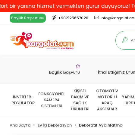
 yanına hizmet vermekten gurur duyuyoruz! Türkiye'de 
Bayilik Başvurusu
+902125657020
info@kargolat.c
Bayilik Başvuru
İthal Ettiğimiz Ürü
KİŞİSEL
OTOMOTİV
FONKSİYONEL
İNVERTER-
BAKIM VE
MOTORLU
YAPIM
KAMERA
REGÜLATÖR
SAĞLIK
ARAÇ
HIRD
SİSTEMLERİ
ÜRÜNLERİ
AKSESUAR
Ana Sayfa
Ev İçi Dekorasyon
Dekoratif Aydınlatma