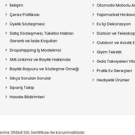
İletişim
Otomotiv Motorlu A
Çerez Politikası
Yapımarket Hırdava
Üyelik Sözleşmesi
Ev İçi Dekorasyon
Satış Sözleşmesi, Tüketici Hakları
Dürbün ve Telesko
Garanti ve İade Koşulları
Outdoor ve Avcılık 
Dropshipping İş Modelimiz
Giyim Tekstili
XML Linkimiz ve Bayilik Hakkında
Gıda Takviyeleri Vi
Bayilik Başvuru ve Sözleşme Örneği
Pratik Ev Gereçleri
Sıkça Sorulan Sorular
Hediyelik Ürünler
Sipariş Takip
Havale Bildirimleri
eriniz 256bit SSL Sertifikası ile korunmaktadır.