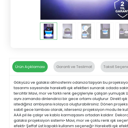
Ürün Açıklaması
Garanti ve Teslimat
Taksit Seçene
Gökyüzü ve galaksi atmosferini odanıza taşıyan bu projeksiyon 
tasarımı sayesinde hareketli ışık efektleri sunarak odada sakinle
tercihtir.Mavi, mor ve farklı renk geçişleriyle çalışan yumuşa
aynı zamanda dinlendirici bir gece ortamı oluşturur. Direkt ış
istediğiniz ambiyansı kolayca oluşturabilirsiniz. Dönen projeksi
sabit gece lambası olarak, isterseniz projeksiyon modu ile kulla
AAA pil ile çalışır ve kablo karmaşasını ortadan kaldırır. Deko
galaksi projeksiyon sistemi• Mavi, mor ve çoklu renk ışık se
efekti• Şeffaf üst kapaklı kullanım seçeneği• Hareketli ışık efe