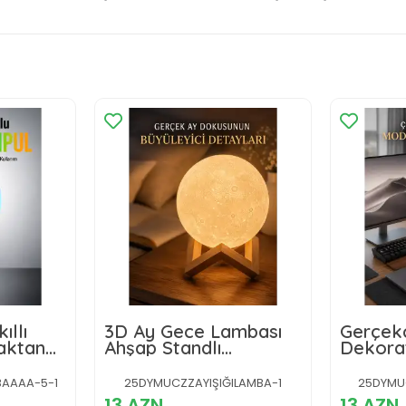
ıllı
3D Ay Gece Lambası
Gerçek
aktan
Ahşap Standlı
Dekora
i
Dekoratif LED Masa
Lambası
Lambası
Işığı
AAAA-5-1
25DYMUCZZAYIŞIĞILAMBA-1
25DYMU
13 AZN
13 AZN