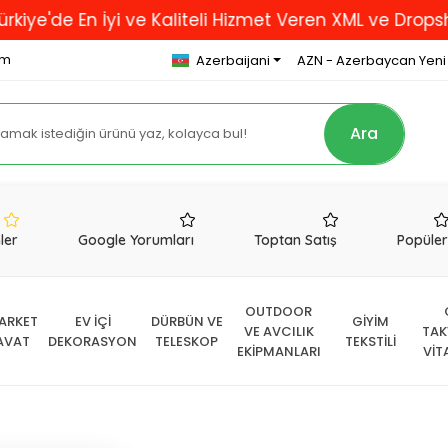
En İyi ve Kaliteli Hizmet Veren XML ve Dropshipping F
om
Azerbaijani
AZN - Azerbaycan Yeni
Ara
nler
Google Yorumları
Toptan Satış
Popüle
OUTDOOR
ARKET
EV İÇİ
DÜRBÜN VE
GİYİM
VE AVCILIK
TAK
AVAT
DEKORASYON
TELESKOP
TEKSTİLİ
EKİPMANLARI
VİT