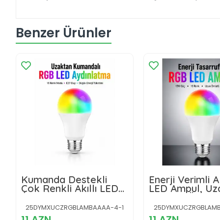
Benzer Ürünler
Kumanda Destekli
Enerji Verimli Ak
Çok Renkli Akıllı LED
LED Ampul, Uz
Ampul
Kontrol Özellikl
25DYMXUCZRGBLAMBAAAA-4-1
25DYMXUCZRGBLAMB
11 AZN
11 AZN