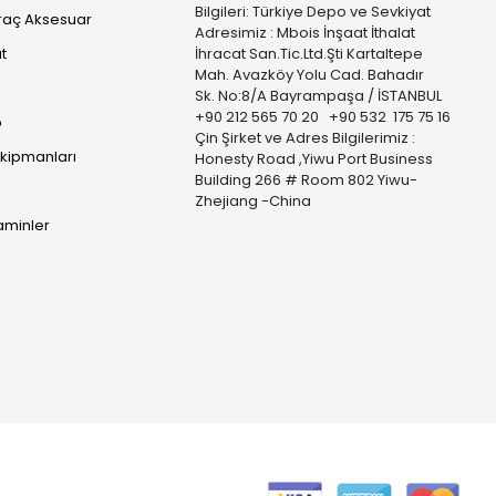
Bilgileri: Türkiye Depo ve Sevkiyat
raç Aksesuar
Adresimiz : Mbois İnşaat İthalat
t
İhracat San.Tic.Ltd.Şti Kartaltepe
Mah. Avazköy Yolu Cad. Bahadır
Sk. No:8/A Bayrampaşa / İSTANBUL
+90 212 565 70 20 +90 532 175 75 16
p
Çin Şirket ve Adres Bilgilerimiz :
Ekipmanları
Honesty Road ,Yiwu Port Business
Building 266 # Room 802 Yiwu-
Zhejiang -China
taminler