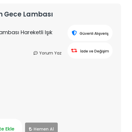
yon Gece Lambası
ambası Hareketli Işık
Güvenli Alışveriş
İade ve Değişim
Yorum Yaz
e Ekle
Hemen Al