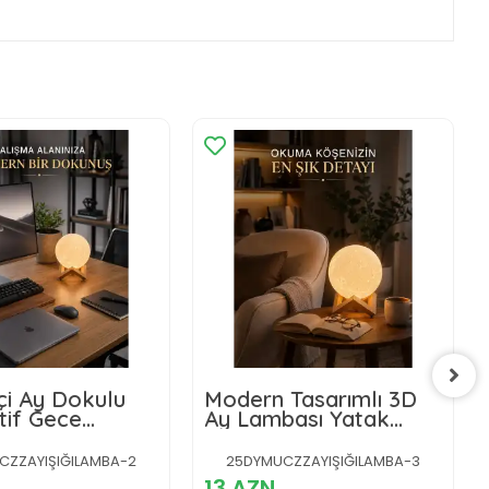
çi Ay Dokulu
Modern Tasarımlı 3D
tif Gece
Ay Lambası Yatak
 USB Şarjlı Ay
Odası ve Salon
Dekoru
CZZAYIŞIĞILAMBA-2
25DYMUCZZAYIŞIĞILAMBA-3
13 AZN