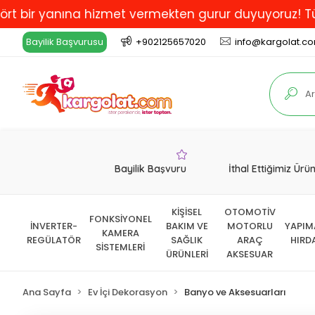
 yanına hizmet vermekten gurur duyuyoruz! Türkiye'de 
Bayilik Başvurusu
+902125657020
info@kargolat.c
Bayilik Başvuru
İthal Ettiğimiz Ürü
KİŞİSEL
OTOMOTİV
FONKSİYONEL
İNVERTER-
BAKIM VE
MOTORLU
YAPIM
KAMERA
REGÜLATÖR
SAĞLIK
ARAÇ
HIRD
SİSTEMLERİ
ÜRÜNLERİ
AKSESUAR
Ana Sayfa
Ev İçi Dekorasyon
Banyo ve Aksesuarları