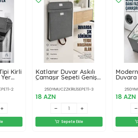
pi Kirli
Katlanır Duvar Askılı
Modern 
 Yer
Çamaşır Sepeti Geniş
Duvara 
ayan
İç Hacimli Banyo
Çamaşır
Düzenleyici
Saklam
EPETİ-2
25DYMUCZZKİRLİSEPETİ-3
25DYMU
18 AZN
18 AZN
le
Sepete Ekle