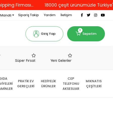
Firması...
18000 çeşit ürünümüzle Türkiye'nin dör
Sipariş Takip
Yardım
İletişim
 Manatı
0
Giriş Yap
Sepetim
r
Süper Fırsat
Yeni Gelenler
GIDA
CEP
PRATİK EV
HEDİYELİK
MIKNATIS
VİYELERİ
TELEFONU
GEREÇLERİ
ÜRÜNLER
ÇEŞİTLERİ
AMİNLER
AKSESUAR