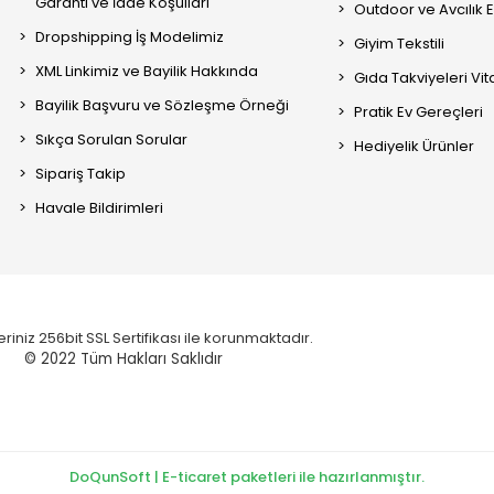
Garanti ve İade Koşulları
Outdoor ve Avcılık 
Dropshipping İş Modelimiz
Giyim Tekstili
XML Linkimiz ve Bayilik Hakkında
Gıda Takviyeleri Vi
Bayilik Başvuru ve Sözleşme Örneği
Pratik Ev Gereçleri
Sıkça Sorulan Sorular
Hediyelik Ürünler
Sipariş Takip
Havale Bildirimleri
eriniz 256bit SSL Sertifikası ile korunmaktadır.
© 2022
Tüm Hakları Saklıdır
DoQunSoft | E-ticaret paketleri ile hazırlanmıştır.