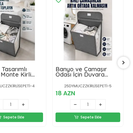
Tasarımlı
Banyo ve Çamaşır
Monte Kirli
Odası İçin Duvara
 Sepeti Pratik
Asılan Katlanabilir
a Çözümü
Çamaşır Sepeti
CZZKİRLİSEPETİ-4
25DYMUCZZKİRLİSEPETİ-5
18 AZN
Sepete Ekle
Sepete Ekle