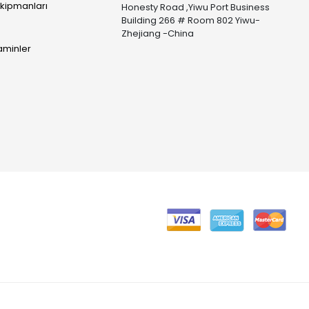
Ekipmanları
Honesty Road ,Yiwu Port Business
Building 266 # Room 802 Yiwu-
Zhejiang -China
taminler