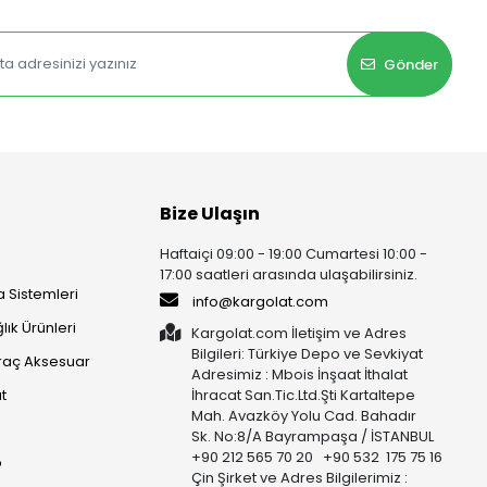
Gönder
Bize Ulaşın
Haftaiçi 09:00 - 19:00 Cumartesi 10:00 -
17:00 saatleri arasında ulaşabilirsiniz.
 Sistemleri
info@kargolat.com
lık Ürünleri
Kargolat.com İletişim ve Adres
Bilgileri: Türkiye Depo ve Sevkiyat
raç Aksesuar
Adresimiz : Mbois İnşaat İthalat
t
İhracat San.Tic.Ltd.Şti Kartaltepe
Mah. Avazköy Yolu Cad. Bahadır
Sk. No:8/A Bayrampaşa / İSTANBUL
+90 212 565 70 20 +90 532 175 75 16
p
Çin Şirket ve Adres Bilgilerimiz :