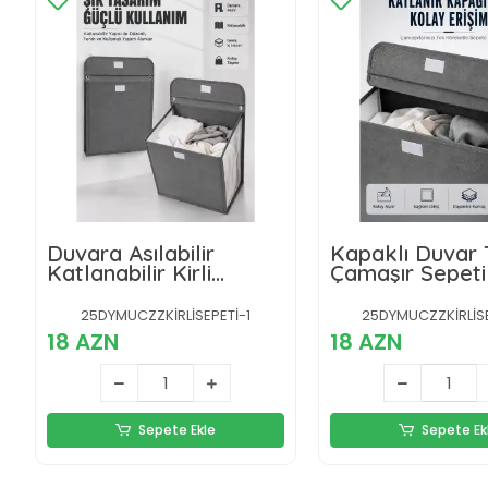
Duvara Asılabilir
Kapaklı Duvar Ti
Katlanabilir Kirli
Çamaşır Sepeti
Çamaşır Sepeti Geniş
Tasarrufu Sağl
Hacimli Düzenleyici
25DYMUCZZKİRLİSEPETİ-1
25DYMUCZZKİRLİS
18 AZN
18 AZN
Sepete Ekle
Sepete Ek