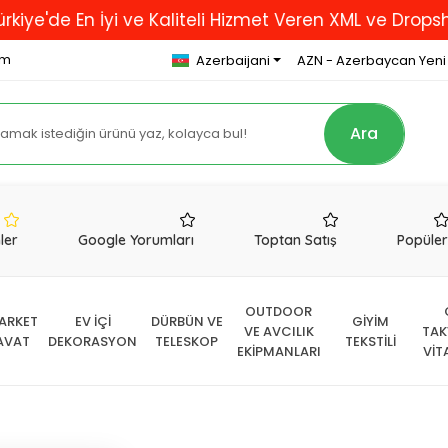
En İyi ve Kaliteli Hizmet Veren XML ve Dropshipping 
om
Azerbaijani
AZN - Azerbaycan Yeni
Ara
nler
Google Yorumları
Toptan Satış
Popüle
OUTDOOR
ARKET
EV İÇİ
DÜRBÜN VE
GİYİM
VE AVCILIK
TAK
AVAT
DEKORASYON
TELESKOP
TEKSTİLİ
EKİPMANLARI
VİT