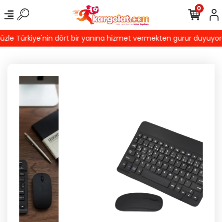
0
e Türkiye'nin dört bir yanına hizmet vermekten gurur duyuyoruz! 