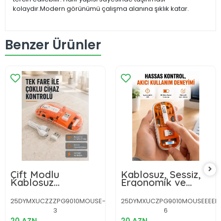
kolaydır.Modern görünümü çalışma alanına şıklık katar.
Benzer Ürünler
Çift Modlu
Kablosuz, Sessiz,
Kablosuz
Ergonomik ve
Bluetooth 5.0 +
Şarjlı Fare -
2.4GHz Mouse – 3
Gelişmiş Çoklu
25DYMXUCZZZPG9010MOUSE-
25DYMXUCZPG9010MOUSEEEEEE
Cihaz Bağlantılı,
Cihaz Desteği Yeni
3
6
Hızlı Geçiş Düğmeli
Nesil
20 AZN
20 AZN