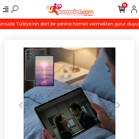
0
üzle Türkiye'nin dört bir yanına hizmet vermekten gurur duyuyoruz