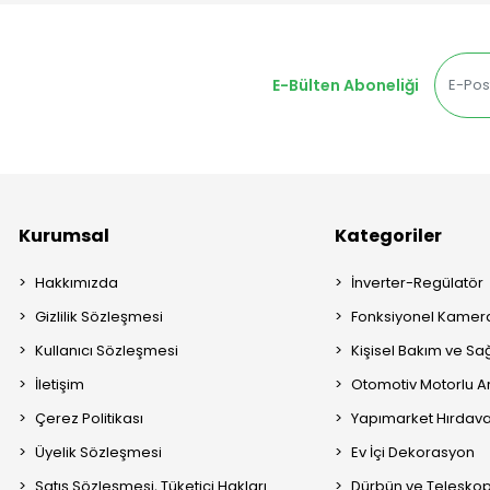
E-Bülten Aboneliği
Kurumsal
Kategoriler
Hakkımızda
İnverter-Regülatör
Gizlilik Sözleşmesi
Fonksiyonel Kamera
Kullanıcı Sözleşmesi
Kişisel Bakım ve Sağ
İletişim
Otomotiv Motorlu A
Çerez Politikası
Yapımarket Hırdava
Üyelik Sözleşmesi
Ev İçi Dekorasyon
Satış Sözleşmesi, Tüketici Hakları
Dürbün ve Telesko