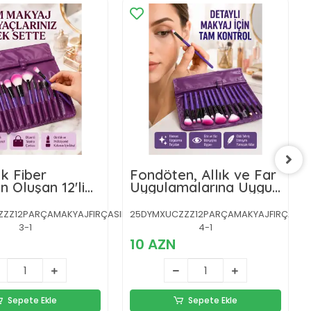
k Fiber
Fondöten, Allık ve Far
n Oluşan 12'li
Uygulamalarına Uygun
Fırçası Seti
12 Parça Makyaj Fırça
 Allık ve
Takımı Ergonomik
Z12PARÇAMAKYAJFIRÇASIIIIII-
25DYMXUCZZZ12PARÇAMAKYAJFIRÇASIIIII
İçin
Saplı
3-1
4-1
10 AZN
Sepete Ekle
Sepete Ekle