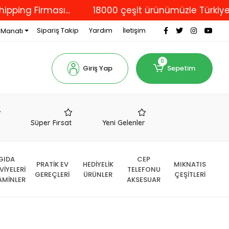
Firması...
18000 çeşit ürünümüzle Türkiye'nin dö
Sipariş Takip
Yardım
İletişim
 Manatı
0
Giriş Yap
Sepetim
r
Süper Fırsat
Yeni Gelenler
GIDA
CEP
PRATİK EV
HEDİYELİK
MIKNATIS
VİYELERİ
TELEFONU
GEREÇLERİ
ÜRÜNLER
ÇEŞİTLERİ
AMİNLER
AKSESUAR