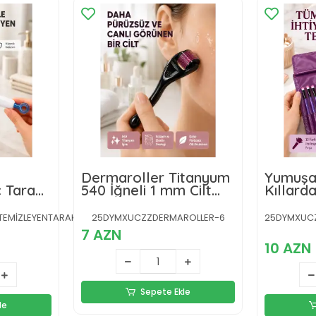
Dermaroller Titanyum
Yumuşa
 Tarağı
540 İğneli 1 mm Cilt
Kıllarda
ilikon
Yenileme ve Anti Aging
Makyaj 
zeme,
Etkisi
Göz Farı
TEMİZLEYENTARAKKKK-
25DYMXUCZZDERMAROLLER-6
25DYMXUCZZ
Kontür 
7 AZN
10 AZN
Sepete Ekle
le