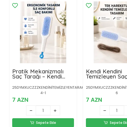
Pratik Mekanizmalı
Kendi Kendini
Saç Tarağı – Kendi
Temizleyen Saç
Kendini Temizler,
– Anti-Statik, S
Taşınabilir
Uçlu, ABS Mal
25DYMXUCZZZKENDİNİTEMİZLEYENTARAKKKK-
25DYMXUCZZZKENDİNİ
22x4 cm
4-1
6
7 AZN
7 AZN
Sepete Ekle
Sepete Ek