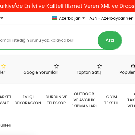
 En İyi ve Kaliteli Hizmet Veren XML ve Dropshipping 
om
Azerbaijani
AZN - Azerbaycan Yeni
Ara
nler
Google Yorumları
Toptan Satış
Popüle
OUTDOOR
ARKET
EV İÇİ
DÜRBÜN VE
GİYİM
VE AVCILIK
TAK
AVAT
DEKORASYON
TELESKOP
TEKSTİLİ
EKİPMANLARI
VİT
ünleri