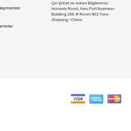
Çin Şirket ve Adres Bilgilerimiz :
Ekipmanları
Honesty Road ,Yiwu Port Business
Building 266 # Room 802 Yiwu-
Zhejiang -China
taminler