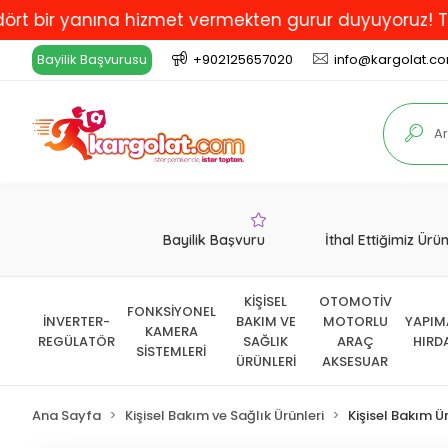
r yanına hizmet vermekten gurur duyuyoruz! Türkiye'de
Bayilik Başvurusu
+902125657020
info@kargolat.c
Bayilik Başvuru
İthal Ettiğimiz Ürü
KİŞİSEL
OTOMOTİV
FONKSİYONEL
İNVERTER-
BAKIM VE
MOTORLU
YAPIM
KAMERA
REGÜLATÖR
SAĞLIK
ARAÇ
HIRD
SİSTEMLERİ
ÜRÜNLERİ
AKSESUAR
Ana Sayfa
Kişisel Bakım ve Sağlık Ürünleri
Kişisel Bakım Ür