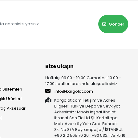
Gönder
Bize Ulaşın
Haftaiçi 09:00 - 19:00 Cumartesi 10:00 -
17:00 saatleri arasında ulaşabilirsiniz.
 Sistemleri
info@kargolat.com
lık Ürünleri
Kargolat.com İletişim ve Adres
Bilgileri: Türkiye Depo ve Sevkiyat
raç Aksesuar
Adresimiz : Mbois İnşaat İthalat
t
İhracat San.Tic.Ltd.Şti Kartaltepe
Mah. Avazköy Yolu Cad. Bahadır
Sk. No:8/A Bayrampaşa / İSTANBUL
+90 212 565 70 20 +90 532 175 75 16
p