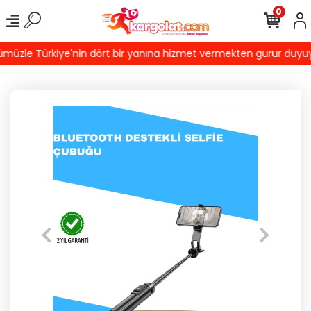
0
üzle Türkiye'nin dört bir yanına hizmet vermekten gurur duyuyoruz