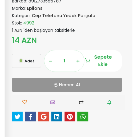
Barkod:
8912733586787
Marka:
Epilons
Kategori:
Cep Telefonu Yedek Parçalar
Stok:
4992
1 AZN 'den başlayan taksitlerle
14 AZN
Sepete
Adet
Ekle
Hemen Al