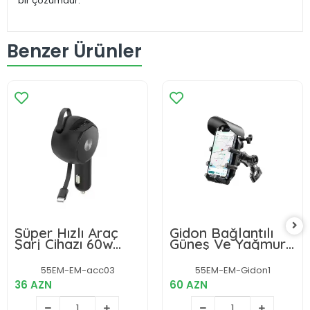
bir çözümdür.
Benzer Ürünler
Süper Hızlı Araç
Gidon Bağlantılı
Şarj Cihazı 60w
Güneş Ve Yağmur
Adaptör
Korumalı 360°
Çakmaklık Girişli
Derece
55EM-EM-acc03
55EM-EM-Gidon1
Ayarlanabilir
36 AZN
60 AZN
Motosiklet Bisiklet
Telefon Tutucu