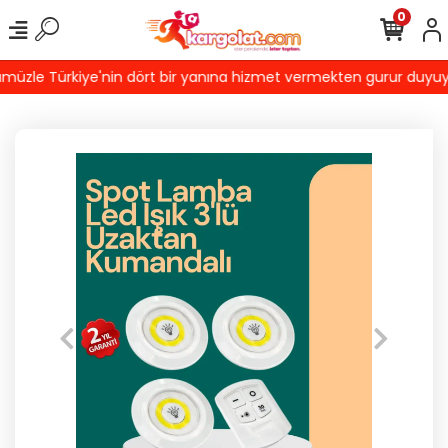
0
üzle Türkiye'nin dört bir yanına hizmet vermekten gurur duyuyoruz