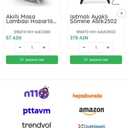
Akıllı Masa
Isıtmalı Ayaklı
Lambası Hoparlör
Şömine Aalk2502
Led Işık &
Kablosuz Şarj
55MT3-KH-ALK2289
55MT3-KH-AALK2502
Alk2289
67 AZN
379 AZN
Sepete Ekle
Sepete Ekle