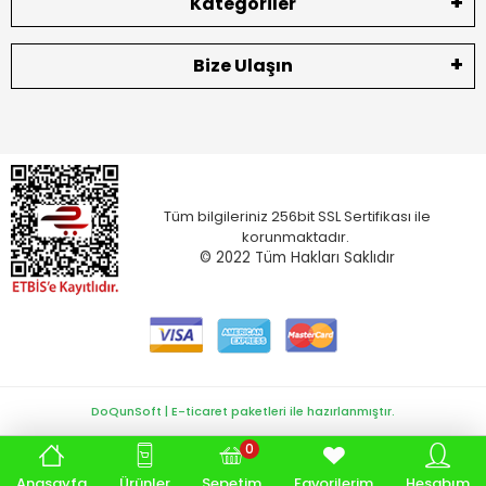
Kategoriler
Bize Ulaşın
Tüm bilgileriniz 256bit SSL Sertifikası ile
korunmaktadır.
© 2022
Tüm Hakları Saklıdır
DoQunSoft | E-ticaret paketleri ile hazırlanmıştır.
0
Anasayfa
Ürünler
Sepetim
Favorilerim
Hesabım