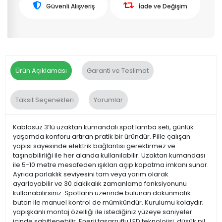
Güvenli Alışveriş
İade ve Değişim
Ürün Açıklaması
Garanti ve Teslimat
Taksit Seçenekleri
Yorumlar
Kablosuz 3’lü uzaktan kumandalı spot lamba seti, günlük
yaşamda konforu artıran pratik bir üründür. Pille çalışan
yapısı sayesinde elektrik bağlantısı gerektirmez ve
taşınabilirliği ile her alanda kullanılabilir. Uzaktan kumandası
ile 5-10 metre mesafeden ışıkları açıp kapatma imkanı sunar.
Ayrıca parlaklık seviyesini tam veya yarım olarak
ayarlayabilir ve 30 dakikalık zamanlama fonksiyonunu
kullanabilirsiniz. Spotların üzerinde bulunan dokunmatik
buton ile manuel kontrol de mümkündür. Kurulumu kolaydır;
yapışkanlı montaj özelliği ile istediğiniz yüzeye saniyeler
içinde sabitlenebilir. Enerji tasarruflu LED teknolojisi, düşük pil