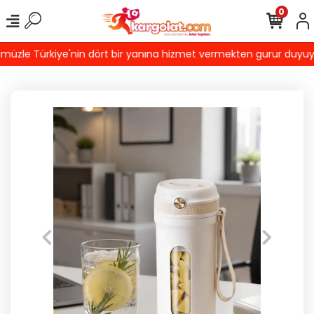
0
zle Türkiye'nin dört bir yanına hizmet vermekten gurur duyuyoruz