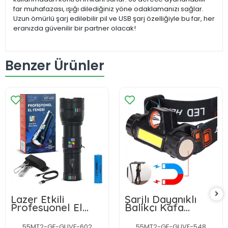
far muhafazası, ışığı dilediğiniz yöne odaklamanızı sağlar.
Uzun ömürlü şarj edilebilir pil ve USB şarj özelliğiyle bu far, her
eranızda güvenilir bir partner olacak!
Benzer Ürünler
Lazer Etkili
Şarjlı Dayanıklı
Profesyonel El
Balıkçı Kafa
Feneri Wt-631-
Lambası Wt-056
30,000 Lümen
55MT2-GF-GUVF-602
55MT2-GF-GUVF-548