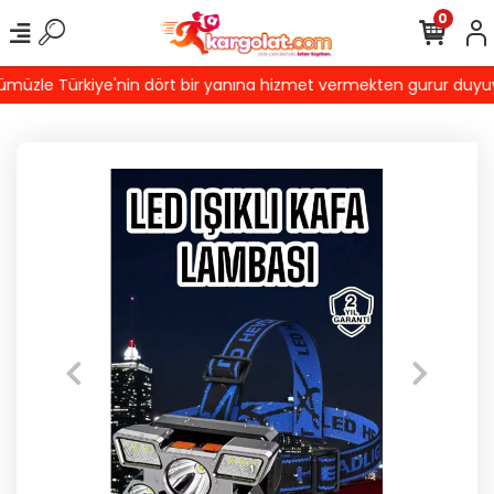
0
üzle Türkiye'nin dört bir yanına hizmet vermekten gurur duyuyoruz