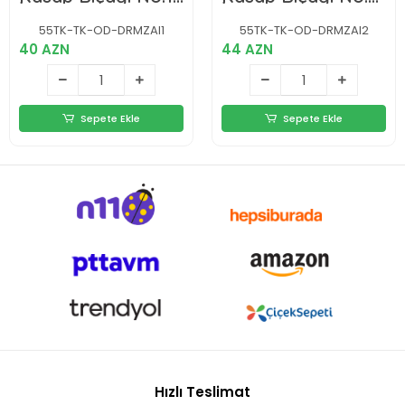
İnce, 15 Cm, Ahşap
İnce, 16.5 Cm,
Sap
Ahşap Sap
55TK-TK-OD-DRMZAI1
55TK-TK-OD-DRMZAI2
40 AZN
44 AZN
Sepete Ekle
Sepete Ekle
Hızlı Teslimat