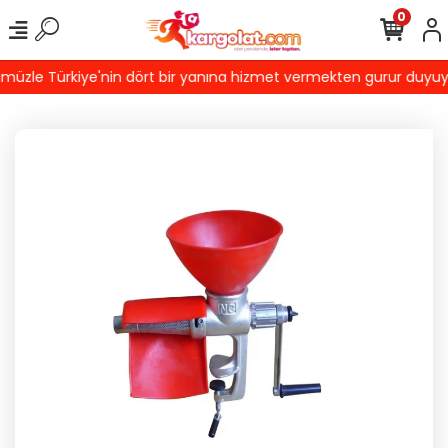
0
üzle Türkiye'nin dört bir yanına hizmet vermekten gurur duyuyoruz