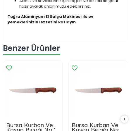
Aileniz ve sevdikleriniz için sağlıklı ve lezzetli salçalar
hazırlayarak onları mutlu edebilirsiniz.
Tuğra Alüminyum El Salça Makinesi ile ev
yemeklerinizin lezzetini katlayın
Benzer Ürünler
Bursa Kurban Ve
Bursa Kurban Ve
Kasap Bıçağı No:1,
Kasap Bıçağı No:2,