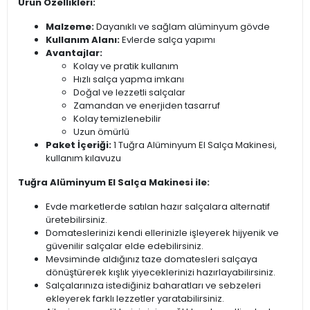
Ürün Özellikleri:
Malzeme:
Dayanıklı ve sağlam alüminyum gövde
Kullanım Alanı:
Evlerde salça yapımı
Avantajlar:
Kolay ve pratik kullanım
Hızlı salça yapma imkanı
Doğal ve lezzetli salçalar
Zamandan ve enerjiden tasarruf
Kolay temizlenebilir
Uzun ömürlü
Paket İçeriği:
1 Tuğra Alüminyum El Salça Makinesi,
kullanım kılavuzu
Tuğra Alüminyum El Salça Makinesi ile:
Evde marketlerde satılan hazır salçalara alternatif
üretebilirsiniz.
Domateslerinizi kendi ellerinizle işleyerek hijyenik ve
güvenilir salçalar elde edebilirsiniz.
Mevsiminde aldığınız taze domatesleri salçaya
dönüştürerek kışlık yiyeceklerinizi hazırlayabilirsiniz.
Salçalarınıza istediğiniz baharatları ve sebzeleri
ekleyerek farklı lezzetler yaratabilirsiniz.