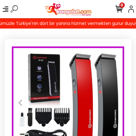
0
üzle Türkiye'nin dört bir yanına hizmet vermekten gurur duyuyoruz