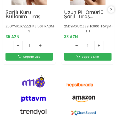
Şarjlı Kuru
Uzun Pil Ömürlü
Kullanım Tıraş
Şarjlı Tıraş
Makinesi –
Makinesi – Hızlı
Kablosuz,
Şarj, Ergonomik
25DYMXUCZZZHK3150TIRAŞM-
25DYMXUCZZZHK900TIRAŞM-
Taşınabilir
Tasarım, Çok Yönlü
3
1-1
Kullanım
35 AZN
33 AZN
Sepete Ekle
Sepete Ekle