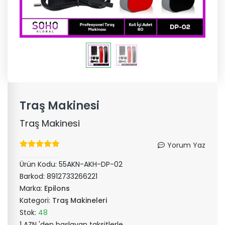
Traş Makinesi
Traş Makinesi
Yorum Yaz
Ürün Kodu:
55AKN-AKH-DP-02
Barkod:
8912733266221
Marka:
Epilons
Kategori:
Traş Makineleri
Stok:
48
1 AZN 'den başlayan taksitlerle