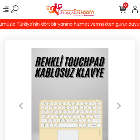
0
üzle Türkiye'nin dört bir yanına hizmet vermekten gurur duyuyoruz