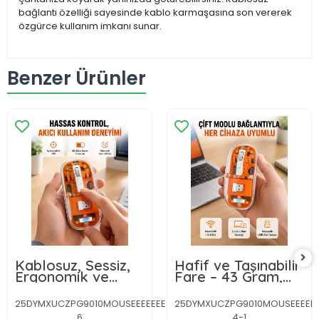
bağlantı özelliği sayesinde kablo karmaşasına son vererek
özgürce kullanım imkanı sunar.
Benzer Ürünler
Kablosuz, Sessiz,
Hafif ve Taşınabilir
Ergonomik ve
Fare – 43 Gram,
Şarjlı Fare -
Otomatik Uyku
Gelişmiş Çoklu
Modlu Yeni Nesil
25DYMXUCZPG9010MOUSEEEEEEE-
25DYMXUCZPG9010MOUSEEEEEE
Cihaz Desteği Yeni
6
4-1