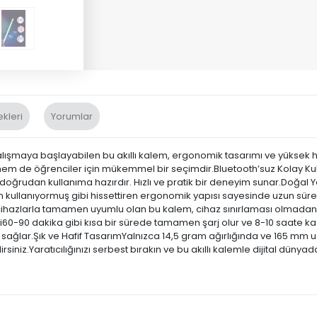
kleri
Yorumlar
lışmaya başlayabilen bu akıllı kalem, ergonomik tasarımı ve yüksek h
r hem de öğrenciler için mükemmel bir seçimdir.Bluetooth’suz Kolay K
ğrudan kullanıma hazırdır. Hızlı ve pratik bir deneyim sunar.Doğal 
 kullanıyormuş gibi hissettiren ergonomik yapısı sayesinde uzun sür
nlı cihazlarla tamamen uyumlu olan bu kalem, cihaz sınırlaması olmadan
timi60-90 dakika gibi kısa bir sürede tamamen şarj olur ve 8-10 saate k
ağlar.Şık ve Hafif TasarımYalnızca 14,5 gram ağırlığında ve 165 mm uzu
z.Yaratıcılığınızı serbest bırakın ve bu akıllı kalemle dijital dünyada 