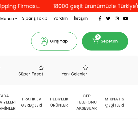
rması...
18000 çeşit ürünümüzle Türkiye'nin dört 
Sipariş Takip
Yardım
İletişim
 Manatı
0
Giriş Yap
Sepetim
r
Süper Fırsat
Yeni Gelenler
GIDA
CEP
PRATİK EV
HEDİYELİK
MIKNATIS
VİYELERİ
TELEFONU
GEREÇLERİ
ÜRÜNLER
ÇEŞİTLERİ
AMİNLER
AKSESUAR