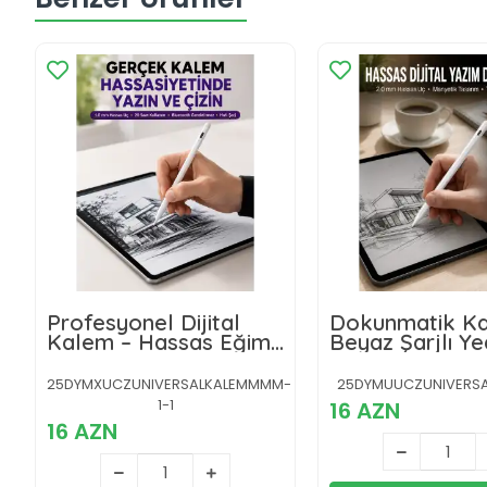
Profesyonel Dijital
Dokunmatik K
Kalem – Hassas Eğim
Beyaz Şarjlı Y
Sensörü ve Uzun Süreli
Uçlu Android v
Kullanım Yeni Nesil
Uyumlu
25DYMXUCZUNIVERSALKALEMMMM-
25DYMUUCZUNIVERSA
1-1
16 AZN
16 AZN