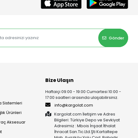
Gönder
Bize Ulaşın
Haftaiçi 09:00 - 19:00 Cumartesi 10:00 -
17:00 saatleri arasında ulaşabilirsiniz.
 Sistemleri
info@kargolat.com
lık Ürünleri
Kargolat.com İletişim ve Adres
Bilgileri: Türkiye Depo ve Sevkiyat
raç Aksesuar
Adresimiz : Mbois İnşaat İthalat
t
İhracat San.Tic.Ltd.Şti Kartaltepe
Mah. Avazköy Yolu Cad. Bahadır