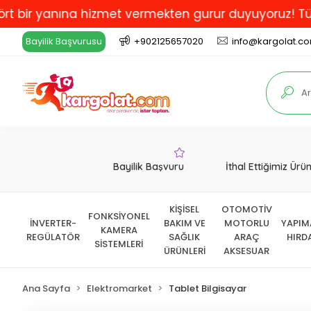
anına hizmet vermekten gurur duyuyoruz! Türkiye'de E
Bayilik Başvurusu
+902125657020
info@kargolat.c
Bayilik Başvuru
İthal Ettiğimiz Ürü
KİŞİSEL
OTOMOTİV
FONKSİYONEL
İNVERTER-
BAKIM VE
MOTORLU
YAPIM
KAMERA
REGÜLATÖR
SAĞLIK
ARAÇ
HIRD
SİSTEMLERİ
ÜRÜNLERİ
AKSESUAR
Ana Sayfa
Elektromarket
Tablet Bilgisayar