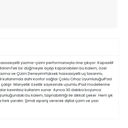
assasiyetli yazma-çizim performansıyla öne çıkıyor. Kapasitif
ullanımTek bir düğmeyle açılıp kapanabilen bu kalem, özel
Yazma ve Çizim DeneyimiYüksek hassasiyetli uç tasarımı,
eli kullanımda dahi konfor sağlar.Çoklu Cihaz UyumluluğuiPad
 çalışır. Manyetik özellik sayesinde uyumlu iPad modellerine
adar kesintisiz kullanım sunar. Ayrıca 30 dakika boyunca
nluğundaki bu kalem, taşınabilirliği ile dikkat çeker. Hem şık
fark yaratın. Şimdi sipariş vererek dijital çizim ve yazı