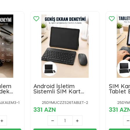
alem
Android İşletim
SIM Kar
edek
Sistemli SIM Kart
Tablet 
e İOS
Girişli Tablet Bluetooth
Klavye
Klavye Mouse Seti
Mouse 
LKALEM3-1
25DYMUCZZS26TABLET-2
25DYM
Mobil İnternet Destekli
Taşınabi
331 AZN
331 AZ
Seti