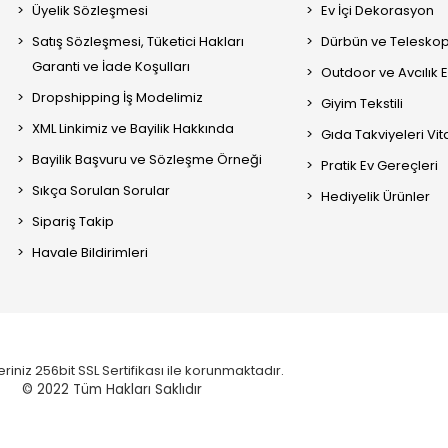
Üyelik Sözleşmesi
Ev İçi Dekorasyon
Satış Sözleşmesi, Tüketici Hakları
Dürbün ve Telesko
Garanti ve İade Koşulları
Outdoor ve Avcılık 
Dropshipping İş Modelimiz
Giyim Tekstili
XML Linkimiz ve Bayilik Hakkında
Gıda Takviyeleri Vi
Bayilik Başvuru ve Sözleşme Örneği
Pratik Ev Gereçleri
Sıkça Sorulan Sorular
Hediyelik Ürünler
Sipariş Takip
Havale Bildirimleri
eriniz 256bit SSL Sertifikası ile korunmaktadır.
© 2022
Tüm Hakları Saklıdır