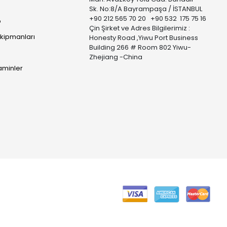
Sk. No:8/A Bayrampaşa / İSTANBUL
+90 212 565 70 20 +90 532 175 75 16
p
Çin Şirket ve Adres Bilgilerimiz :
Ekipmanları
Honesty Road ,Yiwu Port Business
Building 266 # Room 802 Yiwu-
Zhejiang -China
taminler