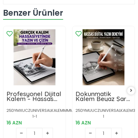
Benzer Ürünler
Profesyonel Dijital
Dokunmatik
Kalem – Hassas
Kalem Beyaz Şarjlı
Eğim Sensörü ve
Yedek Uçlu
Uzun Süreli
Android ve İOS
25DYMXUCZUNIVERSALKALEMMMM-
25DYMUUCZUNIVERSALKALEM3-
Kullanım Yeni Nesil
Uyumlu
1-1
1
16 AZN
16 AZN