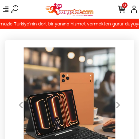
0
zle Türkiye'nin dört bir yanına hizmet vermekten gurur duyuyoruz!