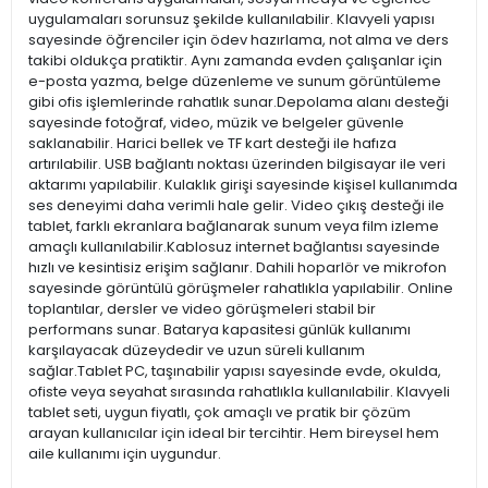
uygulamaları sorunsuz şekilde kullanılabilir. Klavyeli yapısı
sayesinde öğrenciler için ödev hazırlama, not alma ve ders
takibi oldukça pratiktir. Aynı zamanda evden çalışanlar için
e-posta yazma, belge düzenleme ve sunum görüntüleme
gibi ofis işlemlerinde rahatlık sunar.Depolama alanı desteği
sayesinde fotoğraf, video, müzik ve belgeler güvenle
saklanabilir. Harici bellek ve TF kart desteği ile hafıza
artırılabilir. USB bağlantı noktası üzerinden bilgisayar ile veri
aktarımı yapılabilir. Kulaklık girişi sayesinde kişisel kullanımda
ses deneyimi daha verimli hale gelir. Video çıkış desteği ile
tablet, farklı ekranlara bağlanarak sunum veya film izleme
amaçlı kullanılabilir.Kablosuz internet bağlantısı sayesinde
hızlı ve kesintisiz erişim sağlanır. Dahili hoparlör ve mikrofon
sayesinde görüntülü görüşmeler rahatlıkla yapılabilir. Online
toplantılar, dersler ve video görüşmeleri stabil bir
performans sunar. Batarya kapasitesi günlük kullanımı
karşılayacak düzeydedir ve uzun süreli kullanım
sağlar.Tablet PC, taşınabilir yapısı sayesinde evde, okulda,
ofiste veya seyahat sırasında rahatlıkla kullanılabilir. Klavyeli
tablet seti, uygun fiyatlı, çok amaçlı ve pratik bir çözüm
arayan kullanıcılar için ideal bir tercihtir. Hem bireysel hem
aile kullanımı için uygundur.