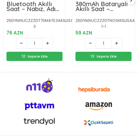
Bluetooth Akıllı
380mAh Bataryalı
Saat – Nabız, Adım
Akıllı Saat –
Sayar, Uyku Takibi
Arama, Bildirim,
ve Spor Modlarıyla
AOD Ekran ve
25DYMXUCZZZDT70MATE3AKILLISAAT-
25DYMXUCZZZDTNO1AKILLISAAT
Akıllı Yaşam
Uzun Pil Ömrü
3
1-1
Asistanı
76 AZN
59 AZN
Sepete Ekle
Sepete Ekle