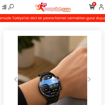
0
üzle Türkiye'nin dört bir yanına hizmet vermekten gurur duyuyoruz