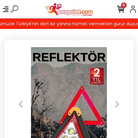
0
üzle Türkiye'nin dört bir yanına hizmet vermekten gurur duyuyoruz