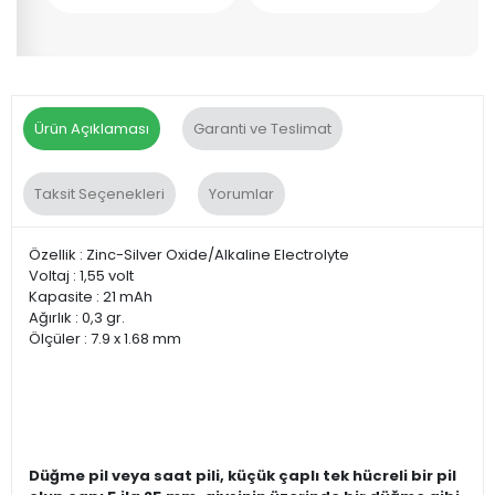
Ürün Açıklaması
Garanti ve Teslimat
Taksit Seçenekleri
Yorumlar
Özellik : Zinc-Silver Oxide/Alkaline Electrolyte
Voltaj : 1,55 volt
Kapasite : 21 mAh
Ağırlık : 0,3 gr.
Ölçüler : 7.9 x 1.68 mm
Düğme pil veya saat pili, küçük çaplı tek hücreli bir pil