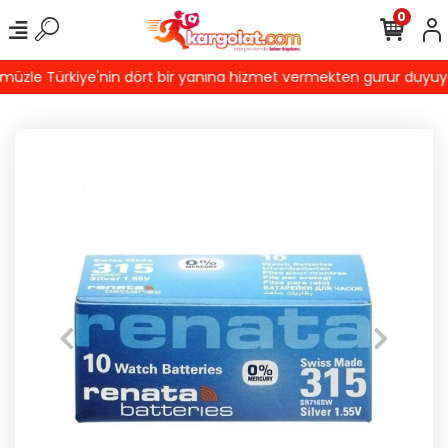
0
zle Türkiye'nin dört bir yanına hizmet vermekten gurur duyuyoruz