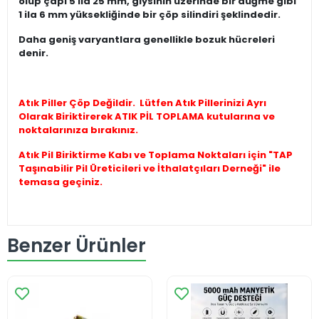
olup çapı 5 ila 25 mm, giysinin üzerinde bir düğme gibi
1 ila 6 mm yüksekliğinde bir çöp silindiri şeklindedir.
Daha geniş varyantlara genellikle bozuk hücreleri
denir.
Atık Piller Çöp Değildir. Lütfen Atık Pillerinizi Ayrı
Olarak Biriktirerek ATIK PİL TOPLAMA kutularına ve
noktalarınıza bırakınız.
Atık Pil Biriktirme Kabı ve Toplama Noktaları için "TAP
Taşınabilir Pil Üreticileri ve İthalatçıları Derneği" ile
temasa geçiniz.
Benzer Ürünler