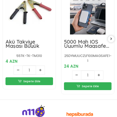
Akü Takviye
5000 Mah İOS
Maşası Büyük
Uyumlu Magsafe
Kablosuz Şarj Hızlı
Şarj Desteği
55TK-TK-TM310
25DYMUUCZLF100MAGSAFE1-
1
4 AZN
24 AZN
Sepete Ekle
Sepete Ekle