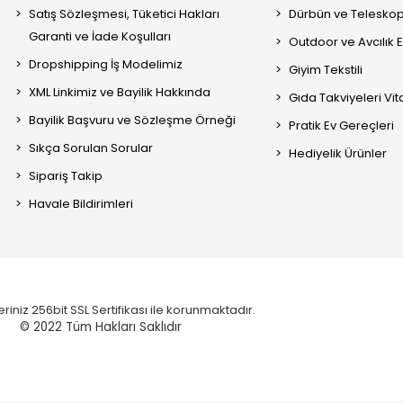
Satış Sözleşmesi, Tüketici Hakları
Dürbün ve Telesko
Garanti ve İade Koşulları
Outdoor ve Avcılık 
Dropshipping İş Modelimiz
Giyim Tekstili
XML Linkimiz ve Bayilik Hakkında
Gıda Takviyeleri Vi
Bayilik Başvuru ve Sözleşme Örneği
Pratik Ev Gereçleri
Sıkça Sorulan Sorular
Hediyelik Ürünler
Sipariş Takip
Havale Bildirimleri
eriniz 256bit SSL Sertifikası ile korunmaktadır.
© 2022
Tüm Hakları Saklıdır