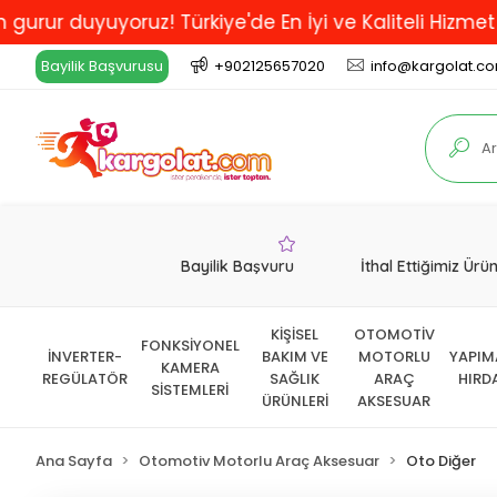
uyuyoruz! Türkiye'de En İyi ve Kaliteli Hizmet Veren
Bayilik Başvurusu
+902125657020
info@kargolat.c
Bayilik Başvuru
İthal Ettiğimiz Ürü
KİŞİSEL
OTOMOTİV
FONKSİYONEL
İNVERTER-
BAKIM VE
MOTORLU
YAPIM
KAMERA
REGÜLATÖR
SAĞLIK
ARAÇ
HIRD
SİSTEMLERİ
ÜRÜNLERİ
AKSESUAR
Ana Sayfa
Otomotiv Motorlu Araç Aksesuar
Oto Diğer