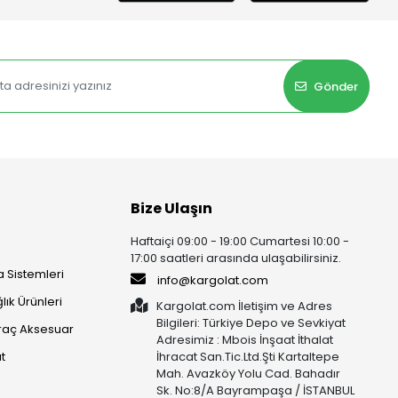
Gönder
Bize Ulaşın
Haftaiçi 09:00 - 19:00 Cumartesi 10:00 -
17:00 saatleri arasında ulaşabilirsiniz.
 Sistemleri
info@kargolat.com
lık Ürünleri
Kargolat.com İletişim ve Adres
Bilgileri: Türkiye Depo ve Sevkiyat
raç Aksesuar
Adresimiz : Mbois İnşaat İthalat
t
İhracat San.Tic.Ltd.Şti Kartaltepe
Mah. Avazköy Yolu Cad. Bahadır
Sk. No:8/A Bayrampaşa / İSTANBUL