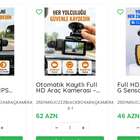
Otomatik Kayıtlı Full
Full HD
IPS
HD Araç Kamerası –
G Sens
Döngüsel Kayıt ve
Görüşl
rası
Hareket Algılama
OXARAÇKAMERASI-
25DYMXUCZZZBLACKBOXARAÇKAMERASI-
25DYMXUC
3-1
62 AZN
46 AZN