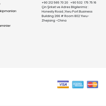
+90 212 565 70 20 +90 532 175 75 16
p
Çin Şirket ve Adres Bilgilerimiz :
Ekipmanları
Honesty Road ,Yiwu Port Business
Building 266 # Room 802 Yiwu-
Zhejiang -China
taminler