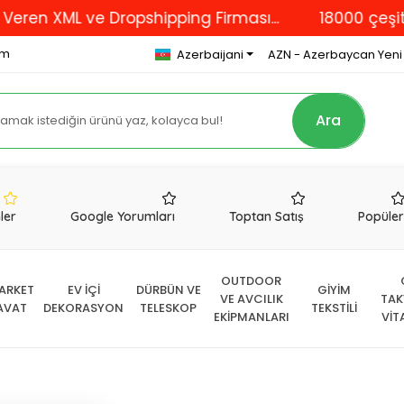
 XML ve Dropshipping Firması...
18000 çeşit ürünü
om
Azerbaijani
AZN - Azerbaycan Yeni
Ara
nler
Google Yorumları
Toptan Satış
Popüle
OUTDOOR
ARKET
EV İÇİ
DÜRBÜN VE
GİYİM
VE AVCILIK
TAK
AVAT
DEKORASYON
TELESKOP
TEKSTİLİ
EKİPMANLARI
VİT