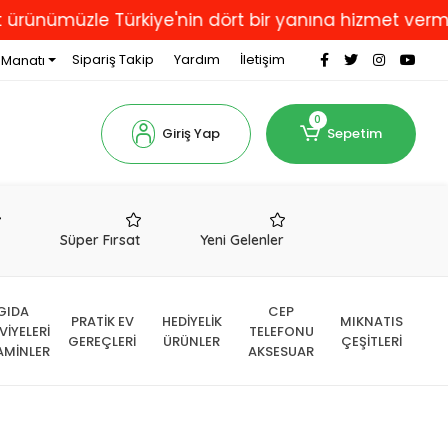
müzle Türkiye'nin dört bir yanına hizmet vermekten gu
Sipariş Takip
Yardım
İletişim
 Manatı
0
Giriş Yap
Sepetim
r
Süper Fırsat
Yeni Gelenler
GIDA
CEP
PRATİK EV
HEDİYELİK
MIKNATIS
VİYELERİ
TELEFONU
GEREÇLERİ
ÜRÜNLER
ÇEŞİTLERİ
AMİNLER
AKSESUAR