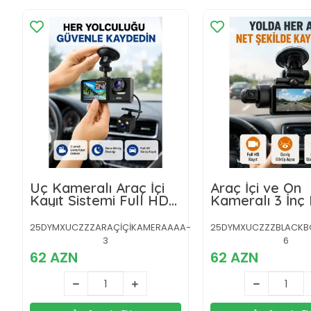
Üç Kameralı Araç İçi
Araç İçi ve Ön
Kayıt Sistemi Full HD
Kameralı 3 İnç 
Gece Görüşlü ve G-
Ekranlı Full HD
Sensör Destekli
Güvenlik Kame
25DYMXUCZZZARAÇİÇİKAMERAAAA-
25DYMXUCZZZBLACKB
3
6
62 AZN
62 AZN