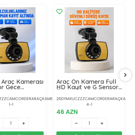
 Araç Kamerası
Araç Ön Kamera Full
or Gece
HD Kayıt ve G Sensor
ü Dash Cam
Özellikli
ZZZCAMCORDERARAÇKAMERA-
25DYMXUCZZZCAMCORDERARAÇKAMER
1-1
4-1
46 AZN