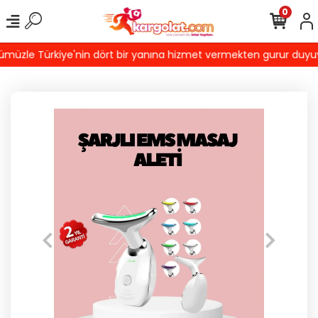
0
üzle Türkiye'nin dört bir yanına hizmet vermekten gurur duyuyoru