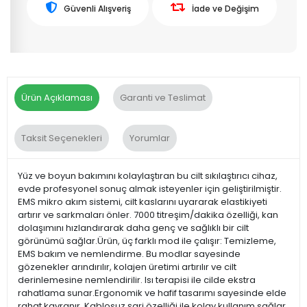
Güvenli Alışveriş
İade ve Değişim
Ürün Açıklaması
Garanti ve Teslimat
Taksit Seçenekleri
Yorumlar
Yüz ve boyun bakımını kolaylaştıran bu cilt sıkılaştırıcı cihaz,
evde profesyonel sonuç almak isteyenler için geliştirilmiştir.
EMS mikro akım sistemi, cilt kaslarını uyararak elastikiyeti
artırır ve sarkmaları önler. 7000 titreşim/dakika özelliği, kan
dolaşımını hızlandırarak daha genç ve sağlıklı bir cilt
görünümü sağlar.Ürün, üç farklı mod ile çalışır: Temizleme,
EMS bakım ve nemlendirme. Bu modlar sayesinde
gözenekler arındırılır, kolajen üretimi artırılır ve cilt
derinlemesine nemlendirilir. Isı terapisi ile cilde ekstra
rahatlama sunar.Ergonomik ve hafif tasarımı sayesinde elde
rahat kavranır. Kablosuz şarj özelliği ile kolay kullanım sağlar.