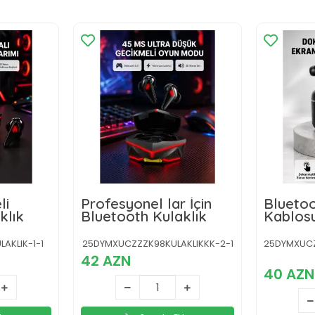
li
Profesyonel lar İçin
Bluetoo
klık
Bluetooth Kulaklık
Kablosu
Dokunm
Dijital
AKLIK-1-1
25DYMXUCZZZK98KULAKLIKKK-2-1
25DYMXUCZ
Pil Ömr
42 AZN
40 AZN