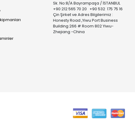
Sk. No:8/A Bayrampaşa / İSTANBUL
+90 212 565 70 20 +90 532 175 75 16
p
Çin Şirket ve Adres Bilgilerimiz :
Ekipmanları
Honesty Road ,Yiwu Port Business
Building 266 # Room 802 Yiwu-
Zhejiang -China
taminler