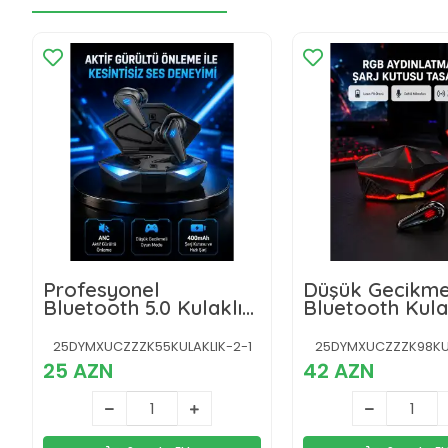
Profesyonel
Düşük Gecikme
Bluetooth 5.0 Kulaklık
Bluetooth Kula
– Dokunmatik Kontrol,
3D Surround Ses
25DYMXUCZZZK55KULAKLIK-2-1
25DYMXUCZZZK98KUL
25 AZN
42 AZN