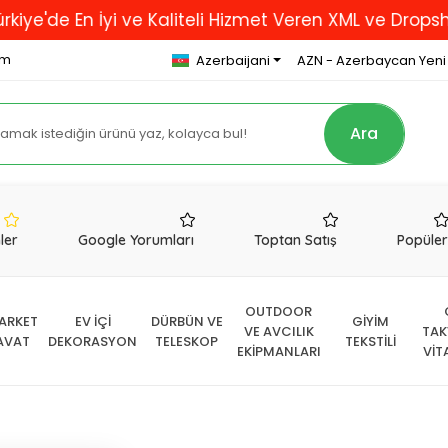
En İyi ve Kaliteli Hizmet Veren XML ve Dropshipping 
om
Azerbaijani
AZN - Azerbaycan Yeni
Ara
nler
Google Yorumları
Toptan Satış
Popüle
OUTDOOR
ARKET
EV İÇİ
DÜRBÜN VE
GİYİM
VE AVCILIK
TAK
AVAT
DEKORASYON
TELESKOP
TEKSTİLİ
EKİPMANLARI
VİT