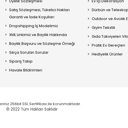
Üyelik Sözleşmesi
Ev İçi Dekorasyon
Satış Sözleşmesi, Tüketici Hakları
Dürbün ve Telesko
Garanti ve İade Koşulları
Outdoor ve Avcılık 
Dropshipping İş Modelimiz
Giyim Tekstili
XML Linkimiz ve Bayilik Hakkında
Gıda Takviyeleri Vi
Bayilik Başvuru ve Sözleşme Örneği
Pratik Ev Gereçleri
Sıkça Sorulan Sorular
Hediyelik Ürünler
Sipariş Takip
Havale Bildirimleri
eriniz 256bit SSL Sertifikası ile korunmaktadır.
© 2022
Tüm Hakları Saklıdır