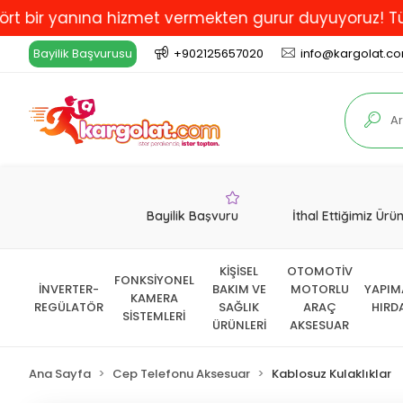
 yanına hizmet vermekten gurur duyuyoruz! Türkiye'de 
Bayilik Başvurusu
+902125657020
info@kargolat.c
Bayilik Başvuru
İthal Ettiğimiz Ürü
KİŞİSEL
OTOMOTİV
FONKSİYONEL
İNVERTER-
BAKIM VE
MOTORLU
YAPIM
KAMERA
REGÜLATÖR
SAĞLIK
ARAÇ
HIRD
SİSTEMLERİ
ÜRÜNLERİ
AKSESUAR
Ana Sayfa
Cep Telefonu Aksesuar
Kablosuz Kulaklıklar