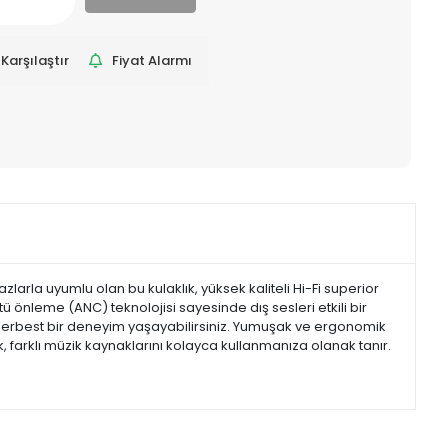
Karşılaştır
Fiyat Alarmı
zlarla uyumlu olan bu kulaklık, yüksek kaliteli Hi-Fi superior
tü önleme (ANC) teknolojisi sayesinde dış sesleri etkili bir
r serbest bir deneyim yaşayabilirsiniz. Yumuşak ve ergonomik
ık, farklı müzik kaynaklarını kolayca kullanmanıza olanak tanır.