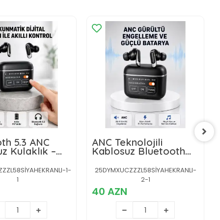
th 5.3 ANC
ANC Teknolojili
z Kulaklık –
Kablosuz Bluetooth
atik Kontrol,
Kulaklık –
 Ekran ve Uzun
Dokunmatik, Dijital
ZZL58SİYAHEKRANLI-1-
25DYMXUCZZZL58SİYAHEKRANLI-
ü
Göstergeli, Yüksek
1
2-1
Ses Kalitesi
40 AZN