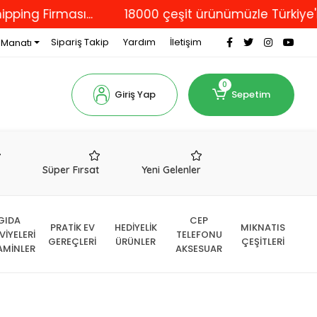
Firması...
18000 çeşit ürünümüzle Türkiye'nin dör
Sipariş Takip
Yardım
İletişim
 Manatı
0
Giriş Yap
Sepetim
r
Süper Fırsat
Yeni Gelenler
GIDA
CEP
PRATİK EV
HEDİYELİK
MIKNATIS
VİYELERİ
TELEFONU
GEREÇLERİ
ÜRÜNLER
ÇEŞİTLERİ
AMİNLER
AKSESUAR