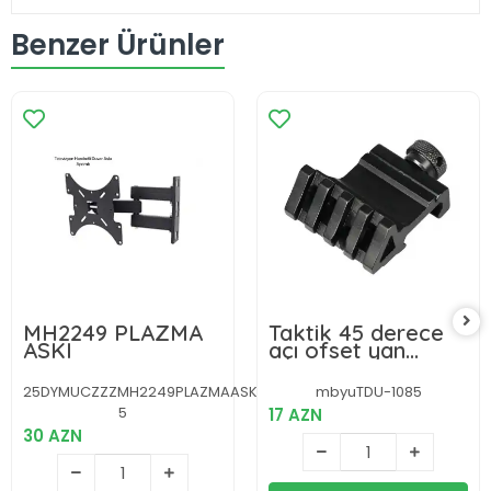
Benzer Ürünler
MH2249 PLAZMA
Taktik 45 derece
ASKI
açı ofset yan
adaptörü RTS
20mm Picatinny
25DYMUCZZZMH2249PLAZMAASKI-
mbyuTDU-1085
ray
5
17 AZN
30 AZN