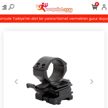
0
üzle Türkiye'nin dört bir yanına hizmet vermekten gurur duyuyoruz