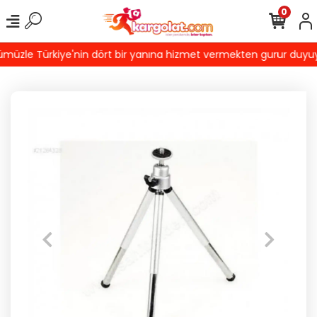
0
üzle Türkiye'nin dört bir yanına hizmet vermekten gurur duyuyoruz