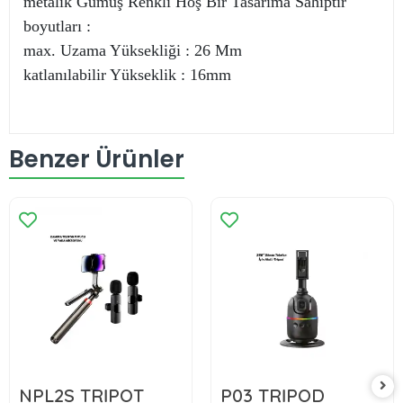
metalik Gümüş Renkli Hoş Bir Tasarıma Sahiptir
boyutları :
max. Uzama Yüksekliği : 26 Mm
katlanılabilir Yükseklik : 16mm
Benzer Ürünler
NPL2S TRİPOT
P03 TRİPOD