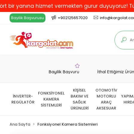
 yanına hizmet vermekten gurur duyuyoruz! Türkiye'de 
Bayilik Başvurusu
+902125657020
info@kargolat.c
Bayilik Başvuru
İthal Ettiğimiz Ürü
KİŞİSEL
OTOMOTİV
FONKSİYONEL
İNVERTER-
BAKIM VE
MOTORLU
YAPIM
KAMERA
REGÜLATÖR
SAĞLIK
ARAÇ
HIRD
SİSTEMLERİ
ÜRÜNLERİ
AKSESUAR
Ana Sayfa
Fonksiyonel Kamera Sistemleri