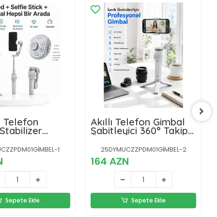
 Telefon
Akıllı Telefon Gimbal
Stabilizer
Sabitleyici 360° Takip
eka Takipli
Özellikli Profesyonel
ilir Dahili
Video Çekim Stabilizeri
CZZPDM01GİMBEL-1
25DYMUCZZPDM01GİMBEL-2
şıklı Video
N
164 AZN
ici
Sepete Ekle
Sepete Ekle