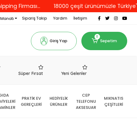
Firması...
18000 çeşit ürünümüzle Türkiye'nin dör
Sipariş Takip
Yardım
İletişim
 Manatı
0
Giriş Yap
Sepetim
r
Süper Fırsat
Yeni Gelenler
GIDA
CEP
PRATİK EV
HEDİYELİK
MIKNATIS
VİYELERİ
TELEFONU
GEREÇLERİ
ÜRÜNLER
ÇEŞİTLERİ
AMİNLER
AKSESUAR