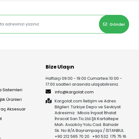
Gönder
Bize Ulaşın
Haftaiçi 09:00 - 19:00 Cumartesi 10:00 -
17:00 saatleri arasında ulaşabilirsiniz.
 Sistemleri
info@kargolat.com
lık Ürünleri
Kargolat.com İletişim ve Adres
Bilgileri: Türkiye Depo ve Sevkiyat
raç Aksesuar
Adresimiz : Mbois İnşaat İthalat
t
İhracat San.Tic.Ltd.Şti Kartaltepe
Mah. Avazköy Yolu Cad. Bahadır
Sk. No:8/A Bayrampaşa / İSTANBUL
+90 212 565 70 20 +90 532 175 75 16
p