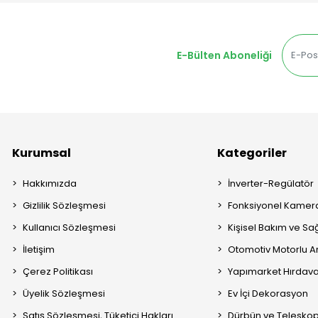
E-Bülten Aboneliği
Kurumsal
Kategoriler
Hakkımızda
İnverter-Regülatör
Gizlilik Sözleşmesi
Fonksiyonel Kamera
Kullanıcı Sözleşmesi
Kişisel Bakım ve Sağ
İletişim
Otomotiv Motorlu A
Çerez Politikası
Yapımarket Hırdava
Üyelik Sözleşmesi
Ev İçi Dekorasyon
Satış Sözleşmesi, Tüketici Hakları
Dürbün ve Telesko