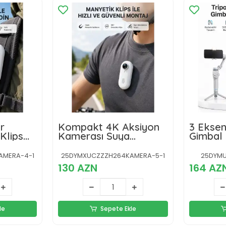
r
Kompakt 4K Aksiyon
3 Eksen
Klips
Kamerası Suya
Gimbal 
i
Dayanıklı WiFi ve 120°
Yapay Z
Geniş Açı
Katlanab
AMERA-4-1
25DYMXUCZZZH264KAMERA-5-1
25DYMU
Dolgu I
130 AZN
164 AZ
Sabitley
le
Sepete Ekle