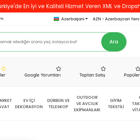
En İyi ve Kaliteli Hizmet Veren XML ve Dropshipping 
om
Azerbaijani
AZN - Azerbaycan Yeni
Ara
nler
Google Yorumları
Toptan Satış
Popüle
OUTDOOR
ARKET
EV İÇİ
DÜRBÜN VE
GİYİM
VE AVCILIK
TAK
AVAT
DEKORASYON
TELESKOP
TEKSTİLİ
EKİPMANLARI
VİT