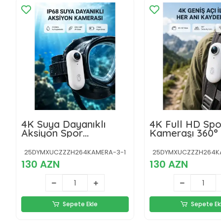
4K Suya Dayanıklı
4K Full HD Spo
Aksiyon Spor
Kamerası 360° 
Kamerası 120° Geniş
ve WiFi Özellikl
Açı ve WiFi Destekli
25DYMXUCZZZH264KAMERA-3-1
25DYMXUCZZZH264K
130 AZN
130 AZN
Sepete Ekle
Sepete Ek