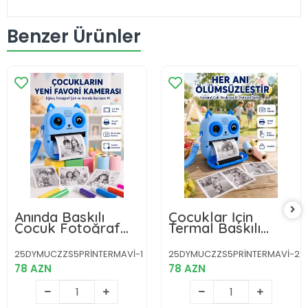
Benzer Ürünler
Anında Baskılı
Çocuklar İçin
Çocuk Fotoğraf
Termal Baskılı
Makinesi Termal
Dijital Fotoğraf
Yazıcılı Selfie
Makinesi Ön ve
25DYMUCZZS5PRİNTERMAVİ-1
25DYMUCZZS5PRİNTERMAVİ-2
Kamerası
Arka Kameralı
78 AZN
78 AZN