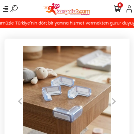
0
üzle Türkiye'nin dört bir yanına hizmet vermekten gurur duyuyoruz