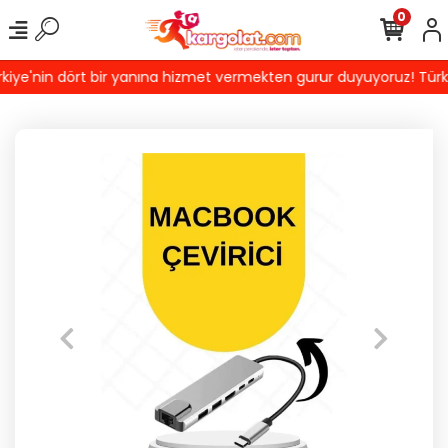
0
ye'nin dört bir yanına hizmet vermekten gurur duyuyoruz! Türkiye'