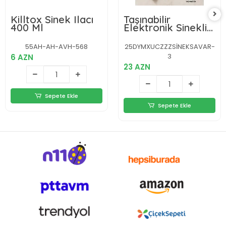
Killtox Sinek Ilacı
Taşınabilir
400 Ml
Elektronik Sineklik
– Üç Katmanlı
Güvenli Izgara ve
55AH-AH-AVH-568
25DYMXUCZZZSİNEKSAVAR-
Kimyasız Koruma
3
6 AZN
23 AZN
Sepete Ekle
Sepete Ekle