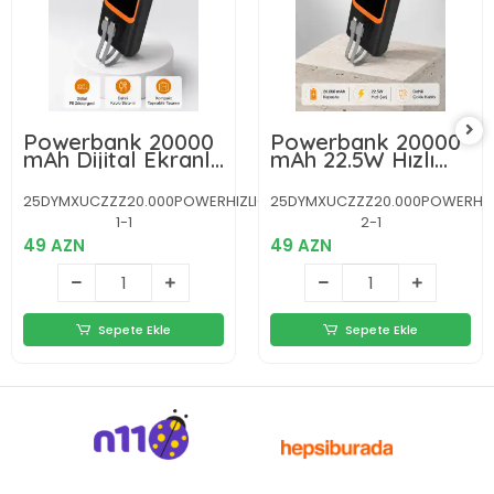
Powerbank 20000
Powerbank 20000
mAh Dijital Ekranlı
mAh 22.5W Hızlı
ve Çok Kablolu
Şarjlı ve Kompakt
Hızlı Şarj Cihazı
Çoklu Kablo Çıkışlı
25DYMXUCZZZ20.000POWERHIZLI-
25DYMXUCZZZ20.000POWERHIZ
1-1
2-1
49 AZN
49 AZN
Sepete Ekle
Sepete Ekle