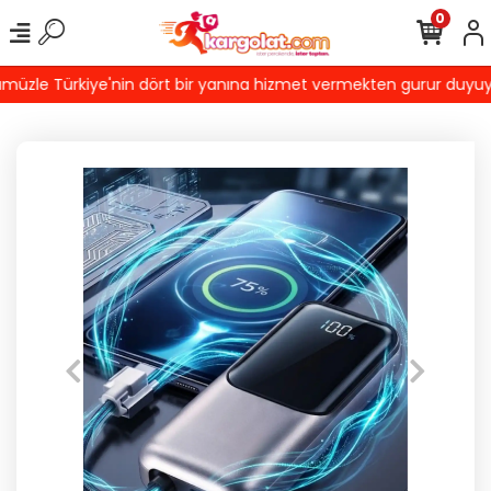
0
zle Türkiye'nin dört bir yanına hizmet vermekten gurur duyuyoruz