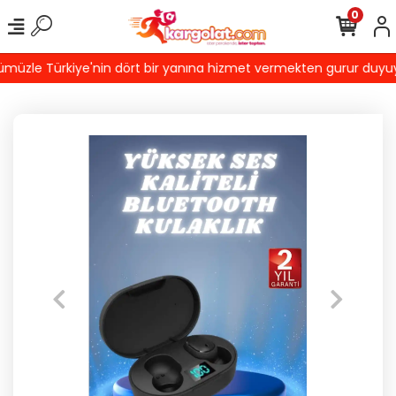
0
üzle Türkiye'nin dört bir yanına hizmet vermekten gurur duyuyoruz