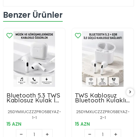
Benzer Ürünler
Bluetooth 5.3 TWS
TWS Kablosuz
Kablosuz Kulak İçi
Bluetooth Kulaklık
Kulaklık 25 Metre
3 Saat Müzik 4
Menzil Şarj Kutulu
Saat Konuşma
25DYMXUCZZZPRO5BEYAZ-
25DYMXUCZZZPRO5BEYAZ-
Şarj Kutulu
1-1
2-1
15 AZN
15 AZN