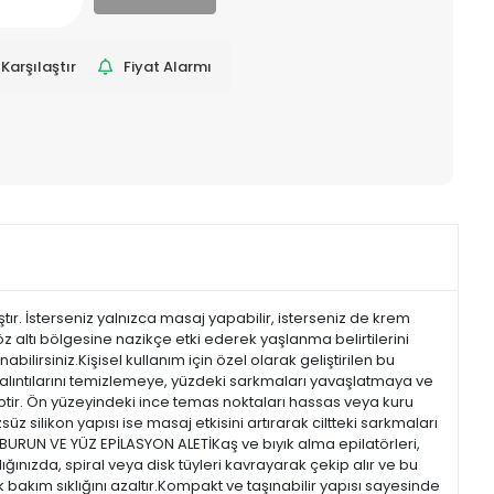
Karşılaştır
Fiyat Alarmı
ştır. İsterseniz yalnızca masaj yapabilir, isterseniz de krem
altı bölgesine nazikçe etki ederek yaşlanma belirtilerini
ilirsiniz.Kişisel kullanım için özel olarak geliştirilen bu
 kalıntılarını temizlemeye, yüzdeki sarkmaları yavaşlatmaya ve
hiptir. Ön yüzeyindeki ince temas noktaları hassas veya kuru
z silikon yapısı ise masaj etkisini artırarak ciltteki sarkmaları
 BURUN VE YÜZ EPİLASYON ALETİKaş ve bıyık alma epilatörleri,
ğınızda, spiral veya disk tüyleri kavrayarak çekip alır ve bu
 bakım sıklığını azaltır.Kompakt ve taşınabilir yapısı sayesinde