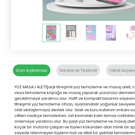
Ürün Açıklaması
Garanti ve Teslimat
Taksit Seçene
YÜZ MASAJ ALETİŞarjlı titreşimli yüz temizleme ve masaj aleti, ci
veya temizleme köpüğü ile masaj yaparak yüzünüzü derinlemesi
geciktirmeye yardımcı olur. Hafif ve kompakt tasarımı sayesinde ç
titreşimli yüz temizleme cihazı, ayarlanabilir yoğunluk seviye
cildi sıkılaştırmaya destek olur. Islak ve kuru kullanım imkanı
ciltleri nazikçe temizlerken, üst kısımdaki kalın temas noktaları
önlemeye yardımcı olur. Bu şarjlı yüz temizleme ve masaj aleti
küçük bir motorla çalışan ve tüyleri kökünden alan minik bir sp
sayede istenmeyen tüylerin hızlı ve etkili bir şekilde temizlen