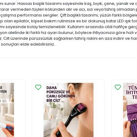
anı sunar. Hassas başlık tasarımı sayesinde kaş, bıyık, çene, yanak ve 
ne zarar vermeden tüyleri kökünden alır ve acı, sızı veya tahriş olmadan 
çalışma performansı sergiler. Çift başlıklı tasarımı, yüzün farklı bölge
p olan epilatör, kişisel bakım rutininize es bir dokunuş katar.LED ışık 
mı sayesinde kolay temizlenebilir. Kullanım sırasında cildi hafifçe ger
on aletinde iki farklı hız ayarı bulunur, böylece ihtiyacınıza göre hızlı
 Cilt üzerinde pürüzsüzlük sağlarken tahriş riskini en aza indirir ve has
sonuçları elde edebilirsiniz.