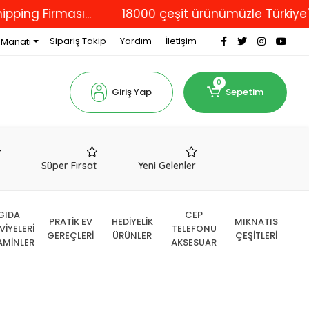
irması...
18000 çeşit ürünümüzle Türkiye'nin dört
Sipariş Takip
Yardım
İletişim
 Manatı
0
Giriş Yap
Sepetim
r
Süper Fırsat
Yeni Gelenler
GIDA
CEP
PRATİK EV
HEDİYELİK
MIKNATIS
VİYELERİ
TELEFONU
GEREÇLERİ
ÜRÜNLER
ÇEŞİTLERİ
AMİNLER
AKSESUAR