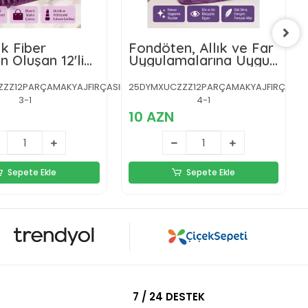
k Fiber
Fondöten, Allık ve Far
n Oluşan 12'li
Uygulamalarına Uygun
Fırçası Seti
12 Parça Makyaj Fırça
 Allık ve
Takımı Ergonomik
Z12PARÇAMAKYAJFIRÇASIIIIII-
25DYMXUCZZZ12PARÇAMAKYAJFIRÇASIIIII
İçin
Saplı
3-1
4-1
10 AZN
Sepete Ekle
Sepete Ekle
7 / 24 DESTEK