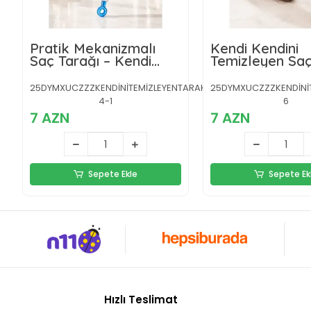
Pratik Mekanizmalı
Kendi Kendini
Saç Tarağı – Kendi
Temizleyen Saç
Kendini Temizler,
– Anti-Statik, S
Taşınabilir
Uçlu, ABS Mal
25DYMXUCZZZKENDİNİTEMİZLEYENTARAKKKK-
25DYMXUCZZZKENDİNİ
22x4 cm
4-1
6
7 AZN
7 AZN
Sepete Ekle
Sepete Ek
Hızlı Teslimat