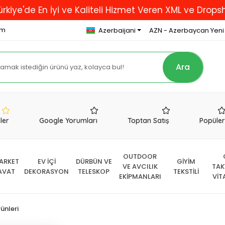
En İyi ve Kaliteli Hizmet Veren XML ve Dropshipping F
om
Azerbaijani
AZN - Azerbaycan Yeni
Ara
nler
Google Yorumları
Toptan Satış
Popüle
OUTDOOR
ARKET
EV İÇİ
DÜRBÜN VE
GİYİM
VE AVCILIK
TAK
AVAT
DEKORASYON
TELESKOP
TEKSTİLİ
EKİPMANLARI
VİT
ünleri