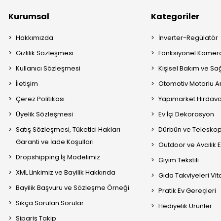
Kurumsal
Kategoriler
Hakkımızda
İnverter-Regülatör
Gizlilik Sözleşmesi
Fonksiyonel Kamera
Kullanıcı Sözleşmesi
Kişisel Bakım ve Sağ
İletişim
Otomotiv Motorlu A
Çerez Politikası
Yapımarket Hırdava
Üyelik Sözleşmesi
Ev İçi Dekorasyon
Satış Sözleşmesi, Tüketici Hakları
Dürbün ve Telesko
Garanti ve İade Koşulları
Outdoor ve Avcılık 
Dropshipping İş Modelimiz
Giyim Tekstili
XML Linkimiz ve Bayilik Hakkında
Gıda Takviyeleri Vi
Bayilik Başvuru ve Sözleşme Örneği
Pratik Ev Gereçleri
Sıkça Sorulan Sorular
Hediyelik Ürünler
Sipariş Takip