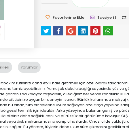
Favorilerime Ekle
Tavsiye Et
kleri
Yorumlar
lt bakım rutininizi daha etkili hale getirmek için özel olarak tasarlanmı
ne temizleyebilirsiniz. Yumuşak dokulu başlığı sayesinde yüz ve göz 
antanızda kolayca taşıyabilir, dilediğiniz her yerde rahatlıkla kullanab
leriyle cilt tipinize uygun bir deneyim sunar. Günlük kullanımda makyaj
 sunan bu cihaz, tüm cilt tiplerine uyum sağlayan özel fırça yapısına sa
 bölgesel temizlik için idealdir. Arka yüzeyinde bulunan geniş ve pürüzsü
 ile cildiniz daha sağlıklı, canlı ve pürüzsüz bir görünüme kavuşur.KAŞ
iral veya disk mekanizmasına sahip cihazlardır. Cihazı cilde yaklaştırdı
mesini sağlar. Bu yöntem, tüylerin daha uzun süre çıkmasını geciktirerek