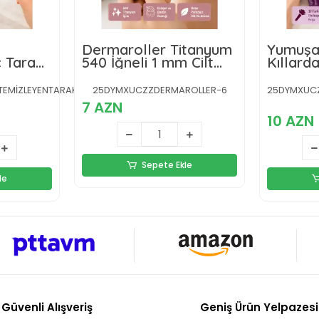
Dermaroller Titanyum
Yumuşa
 Tarağı
540 İğneli 1 mm Cilt
Kıllarda
ilikon
Yenileme ve Anti Aging
Makyaj 
zeme,
Etkisi
Göz Farı
TEMİZLEYENTARAKKKK-
25DYMXUCZZDERMAROLLER-6
25DYMXUCZZ
Kontür 
7 AZN
10 AZN
Sepete Ekle
le
Güvenli Alışveriş
Geniş Ürün Yelpazesi