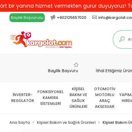
yanına hizmet vermekten gurur duyuyoruz! Türkiye'de 
Bayilik Başvurusu
+902125657020
info@kargolat.c
Bayilik Başvuru
İthal Ettiğimiz Ürü
KİŞİSEL
OTOMOTİV
FONKSİYONEL
İNVERTER-
BAKIM VE
MOTORLU
YAPIM
KAMERA
REGÜLATÖR
SAĞLIK
ARAÇ
HIRD
SİSTEMLERİ
ÜRÜNLERİ
AKSESUAR
Ana Sayfa
Kişisel Bakım ve Sağlık Ürünleri
Kişisel Bakım Ür