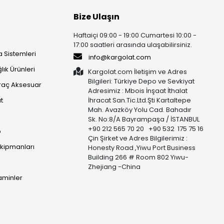
Bize Ulaşın
Haftaiçi 09:00 - 19:00 Cumartesi 10:00 -
17:00 saatleri arasında ulaşabilirsiniz.
 Sistemleri
info@kargolat.com
lık Ürünleri
Kargolat.com İletişim ve Adres
Bilgileri: Türkiye Depo ve Sevkiyat
raç Aksesuar
Adresimiz : Mbois İnşaat İthalat
t
İhracat San.Tic.Ltd.Şti Kartaltepe
Mah. Avazköy Yolu Cad. Bahadır
Sk. No:8/A Bayrampaşa / İSTANBUL
+90 212 565 70 20 +90 532 175 75 16
p
Çin Şirket ve Adres Bilgilerimiz :
Ekipmanları
Honesty Road ,Yiwu Port Business
Building 266 # Room 802 Yiwu-
Zhejiang -China
taminler