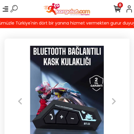
0
üzle Türkiye'nin dört bir yanına hizmet vermekten gurur duyuyoruz