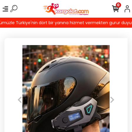
0
üzle Türkiye'nin dört bir yanına hizmet vermekten gurur duyuyoruz