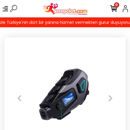
0
 Türkiye'nin dört bir yanına hizmet vermekten gurur duyuyoruz! Tü