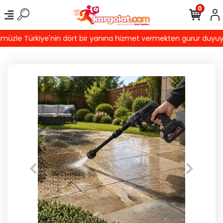
0
zle Türkiye'nin dört bir yanına hizmet vermekten gurur duyuyoruz