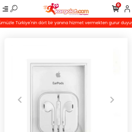
0
üzle Türkiye'nin dört bir yanına hizmet vermekten gurur duyuyoru