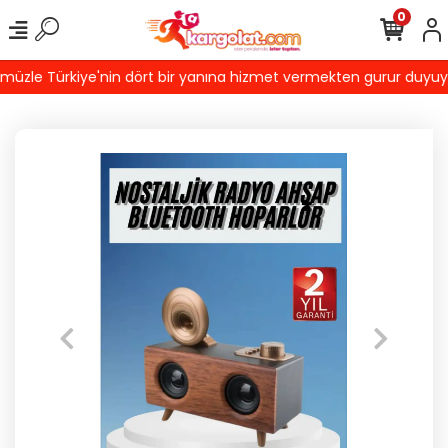
0
zle Türkiye'nin dört bir yanına hizmet vermekten gurur duyuyoruz!