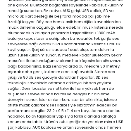
öne çıkıyor. Bluetooth bağlantısı sayesinde kablosuz kullanım
rahatlığı sunarken, FM radyo, AUX girişi, USB bellek, SD ve
micro SD kart desteği ile beş farklı modda çalışabilme
özelliği taşıyor. Böylece hem klasik hem dijital kaynaklardan
müzik dinleme özgürlüğü elde edebilir, müzik listenizi nerede
olursanız olun kolayca yanınızda taşıyabilirsiniz.1800 mAh
batarya kapasitesine sahip olan bu hoparlör, tek şarjla ses
seviyesine bağlı olarak 5 ila 9 saat arasında kesintisiz müzik
keyfi yaşatır. Şarj süresi sadece 1 saat olup, tam dolumla
uzun süreli kullanım sunar. 15 metreye kadar Bluetooth çekim
mesafesi ile bulunduğunuz alanın her köşesinden cihazınıza
bağlı kalabilirsiniz. Bazı senaryolarda bu mesafe 30 metreyi
aşarak daha geniş kullanım alanı sağlayabilir.Stereo ses
çıkışı ve 90 dB ses gücüyle donatılan hoparlör, 3D ses
teknolojisi sayesinde ortamda etkileyici bir ses yayılımı
sağlar. Derin basslar ve net tizler ile hem yüksek hem de
düşük ses seviyelerinde kaliteli ve dengeli bir dinleme
deneyimi sunar. İster dinlenirken, ister bir etkinlikte, isterse
ofiste müzik çalarken; ses kalitesiyle sizi tatmin edecek bir
performans sergiler.23.2 x 9.5 x 11.4 cm boyutlarında olan bu
hoparlör, kolay taşınabilir yapısıyla farklı alanlara rahatça
konumlandırılabilir. Ürünün kutu içeriğinde yer alan micro USB
şarj kablosu, AUX kablosu ve anten sayesinde cihazı hemen