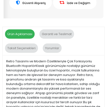
Güvenli Alışveriş
İade ve Değişim
Ürün Açıklaması
Garanti ve Teslimat
Taksit Seçenekleri
Yorumlar
Retro Tasarımı ve Modern Özellikleriyle Çok Fonksiyonlu
Bluetooth HoparlörKlasik görünümüyle nostaljiyi günümüz
teknolojisiyle buluşturan bu özel hoparlör, müzik tutkunlarına
hem es hem de işlevsel bir deneyim sunuyor. Retro tarzı,
gramofonu andıran şık tasarımı ve kısa ayaklarıyla
bulunduğu ortama dekoratif bir hava katarken, sahip olduğu
modern donanımlarıyla da yüksek performanslı bir ses
deneyimi sağlıyor. Ahşap görünümlü plastik gövdesi ve zarif
ön paneliyle, özellikle nostalji meraklıları ve farklı bir tarz
arayan kullanıcılar için kusursuz bir tercih sunuyor.Bu şık
hoparlör yalnızca görünümüyle değil, teknik kapasitesiyle de