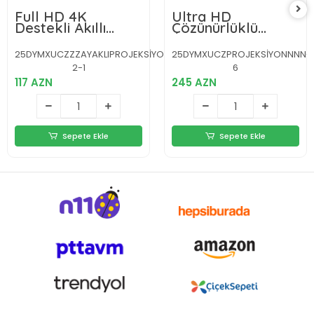
Full HD 4K
Ultra HD
Destekli Akıllı
Çözünürlüklü
Projeksiyon – 130
Taşınabilir
inç Ekran, Uzun
Projektör –
25DYMXUCZZZAYAKLIPROJEKSİYON-
25DYMXUCZPROJEKSİYONNNN-
Ömürlü Ampul ve
1920x1080 Piksel
2-1
6
Çoklu Giriş
Görüntü Kalitesi
117 AZN
Yeni Nesil
245 AZN
Sepete Ekle
Sepete Ekle