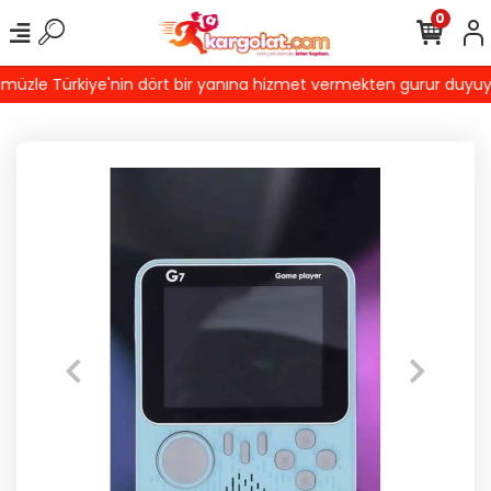
0
zle Türkiye'nin dört bir yanına hizmet vermekten gurur duyuyoruz