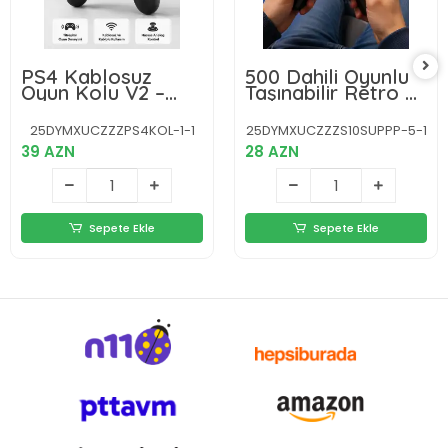
PS4 Kablosuz
500 Dahili Oyunlu
Oyun Kolu V2 –
Taşınabilir Retro El
Bluetooth
Konsolu-2.4 inç
Bağlantılı,
Renkli Ekranlı
25DYMXUCZZZPS4KOL-1-1
25DYMXUCZZZS10SUPPP-5-1
Titreşimli, PC ve
39 AZN
28 AZN
Mobil Uyumlu
Sepete Ekle
Sepete Ekle