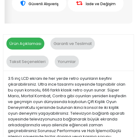
Güvenli Alışveriş
İade ve Değişim
Ürün Açıklaması
Garanti ve Teslimat
Taksit Seçenekleri
Yorumlar
3.5 inç LCD ekranı ile her yerde retro oyunların keyfini
çıkarabilirsiniz. Ultra ince tasarımı sayesinde taşınabilir olan
bu oyun konsolu, 666 farklı klasik retro oyun sunar. Süper
Mario, Mortal Kombat, Contra gibi oyunları yeniden keşfedin
ve geçmişin oyun dünyasında kaybolun.Çift Kişilik Oyun
DeneyimiKutu içerisinde bulunan ikinci konsol ile iki kişilik
oyun deneyimi yaşayabilirsiniz. Televizyon bağlantı aparatı
sayesinde televizyonunuza bağlanarak büyük ekranda
arkadaşlarınızla veya ailenizle eğlenceli zaman
geçirebilirsiniz.Sorunsuz Performans ve Hızlı İşlemciGüçlü
işlemci sayesinde hiçbir donma veya kasma sorunu