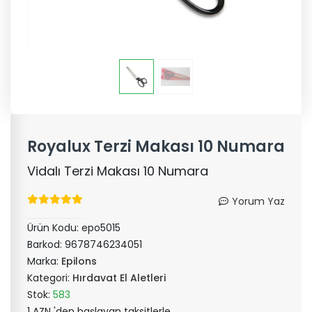
Royalux Terzi Makası 10 Numara
Vidalı Terzi Makası 10 Numara
Yorum Yaz
Ürün Kodu:
epo5015
Barkod:
9678746234051
Marka:
Epilons
Kategori:
Hırdavat El Aletleri
Stok:
583
1 AZN 'den başlayan taksitlerle