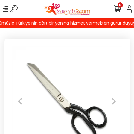
0
üzle Türkiye'nin dört bir yanına hizmet vermekten gurur duyuyoru