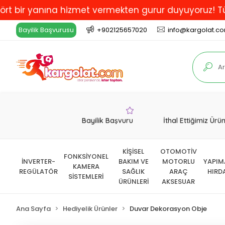
 yanına hizmet vermekten gurur duyuyoruz! Türkiye'de 
Bayilik Başvurusu
+902125657020
info@kargolat.c
Bayilik Başvuru
İthal Ettiğimiz Ürü
KİŞİSEL
OTOMOTİV
FONKSİYONEL
İNVERTER-
BAKIM VE
MOTORLU
YAPIM
KAMERA
REGÜLATÖR
SAĞLIK
ARAÇ
HIRD
SİSTEMLERİ
ÜRÜNLERİ
AKSESUAR
Ana Sayfa
Hediyelik Ürünler
Duvar Dekorasyon Obje