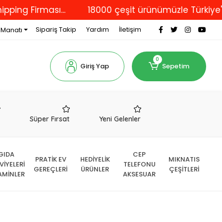
Firması...
18000 çeşit ürünümüzle Türkiye'nin dör
Sipariş Takip
Yardım
İletişim
 Manatı
0
Giriş Yap
Sepetim
r
Süper Fırsat
Yeni Gelenler
GIDA
CEP
PRATİK EV
HEDİYELİK
MIKNATIS
VİYELERİ
TELEFONU
GEREÇLERİ
ÜRÜNLER
ÇEŞİTLERİ
AMİNLER
AKSESUAR