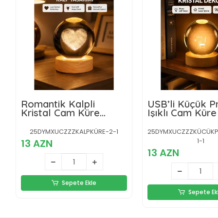
Romantik Kalpli
USB’li Küçük P
Kristal Cam Küre
Işıklı Cam Kür
USB’li Işıklı Dekoratif
Altlıklı Dekorat
Obje
Lamba
25DYMXUCZZZKALPKÜRE-2-1
25DYMXUCZZZKÜCÜKP
1-1
13 AZN
13 AZN
Sepete Ekle
Sepete Ek