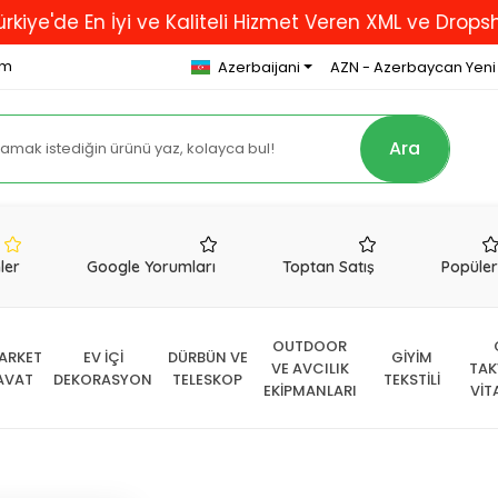
En İyi ve Kaliteli Hizmet Veren XML ve Dropshipping 
om
Azerbaijani
AZN - Azerbaycan Yeni
Ara
nler
Google Yorumları
Toptan Satış
Popüle
OUTDOOR
ARKET
EV İÇİ
DÜRBÜN VE
GİYİM
VE AVCILIK
TAK
AVAT
DEKORASYON
TELESKOP
TEKSTİLİ
EKİPMANLARI
VİT