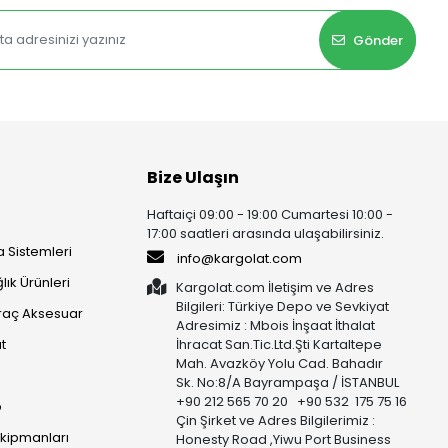
Gönder
Bize Ulaşın
Haftaiçi 09:00 - 19:00 Cumartesi 10:00 -
17:00 saatleri arasında ulaşabilirsiniz.
 Sistemleri
info@kargolat.com
lık Ürünleri
Kargolat.com İletişim ve Adres
Bilgileri: Türkiye Depo ve Sevkiyat
raç Aksesuar
Adresimiz : Mbois İnşaat İthalat
t
İhracat San.Tic.Ltd.Şti Kartaltepe
Mah. Avazköy Yolu Cad. Bahadır
Sk. No:8/A Bayrampaşa / İSTANBUL
+90 212 565 70 20 +90 532 175 75 16
p
Çin Şirket ve Adres Bilgilerimiz :
Ekipmanları
Honesty Road ,Yiwu Port Business