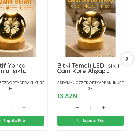
tif Yonca
Bitki Temalı LED Işıklı
lü Işıklı
Cam Küre Ahşap
l Cam Küre USB
Standlı Modern Gece
ece Lambası
Lambası
ZZDÖRTYAPRAKLIKÜRE-
25DYMXUCZZZDÖRTYAPRAKLIKÜRE-
1-1
3-1
13 AZN
Sepete Ekle
Sepete Ekle