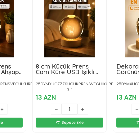
rens
8 cm Küçük Prens
Dekora
e Ahşap
Cam Küre USB Işıklı
Görünüm
if
Ahşap Tabanlı Dekor
Krista
Masa G
RENSVEGÜLKÜRE-
25DYMXUCZZZKÜCÜKPRENSVEGÜLKÜRE-
25DYMXUCZ
3-1
13 AZN
13 AZN
le
Sepete Ekle