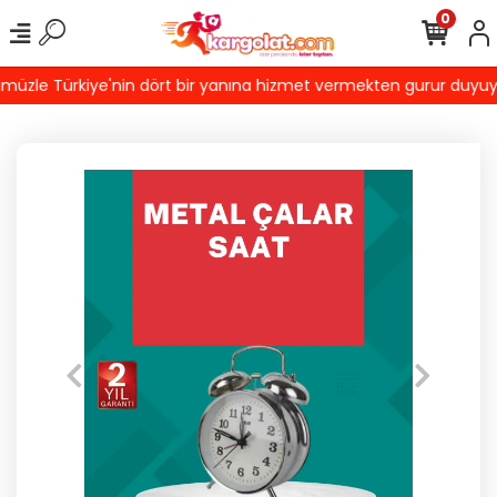
0
üzle Türkiye'nin dört bir yanına hizmet vermekten gurur duyuyoruz