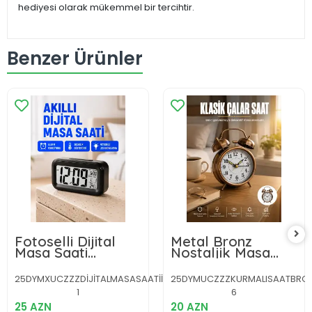
hediyesi olarak mükemmel bir tercihtir.
Benzer Ürünler
Fotoselli Dijital
Metal Bronz
Masa Saati
Nostaljik Masa
Aydınlatmalı Alarm
Saati Alarmlı
ve Tarih Göstergeli
Büyük Boy Sessiz
25DYMXUCZZZDİJİTALMASASAATİİİİİİİ-1-
25DYMUCZZZKURMALISAATBRO
Mekanizmalı
1
6
25 AZN
20 AZN