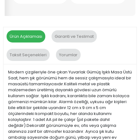
Ürün Açıklaması
Garanti ve Teslimat
Taksit Seçenekleri
Yorumlar
Modern çizgileriyle öne çıkan Yuvarlak Gümüş Işıklı Masa Üstü
Saat, hem şık görünümü hem de sessiz çalışmasıyla ideal bir
masaüstü tamamlayıcısıdır.Kaliteli metal ve plastik
malzemeden üretilmiş dayanıklı gövdesi uzun ömürlü
kullanım sağlar. Işıklı kadranı, karanlıkta bile zamanı kolayca
görmenizi mümkün kılar. Alarmlı özelliği, uykusu ağır kişileri
bile etkili bir şekilde uyandırır.12 cm x 9 cm x 5 cm
ölçülerindeki kompakt boyutu, her alanda kullanımı
kolaylaştırır. 1 adet AA pil ile çalışır (pil pakete dahil
değildir).Dekoratif görünümüyle ev, ofis veya çalışma
alanınıza zarif bir atmosfer kazandırır. Ayrıca şık kutu
ambalajı sayesinde doğum günü, yılbaşı veya yeni ev